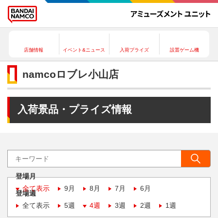
店舗情報
イベント&ニュース
入荷プライズ
設置ゲーム機
namcoロブレ小山店
入荷景品・プライズ情報
登場月
全て表示
9月
8月
7月
6月
登場週
全て表示
5週
4週
3週
2週
1週