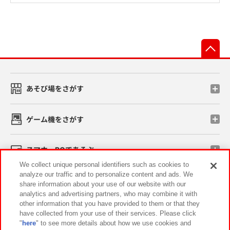
先
あそび場をさがす
ゲーム機をさがす
スマホ・PCであそぶ
We collect unique personal identifiers such as cookies to
analyze our traffic and to personalize content and ads. We
イベント・キャンペーン
share information about your use of our website with our
analytics and advertising partners, who may combine it with
other information that you have provided to them or that they
have collected from your use of their services. Please click
"
here
" to see more details about how we use cookies and
関連会社
サステナビリティ
サイトポリシー