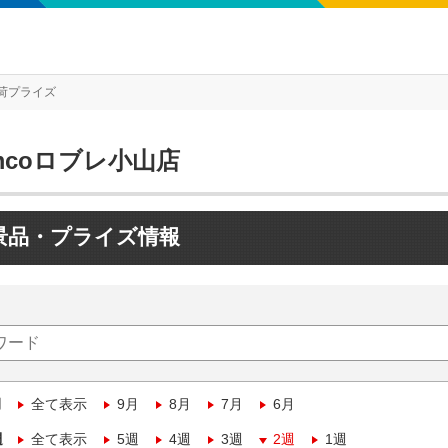
荷プライズ
mcoロブレ小山店
景品・プライズ情報
月
全て表示
9月
8月
7月
6月
週
全て表示
5週
4週
3週
2週
1週