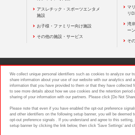
マ
アスレチック・スポーツエンタメ
リD
施設
湾
お子様・ファミリー向け施設
ーン
その他の施設・サービス
そ
関連会社
サステナビリティ
We collect unique personal identifiers such as cookies to analyze our t
share information about your use of our website with our analytics and 
information that you have provided to them or that they have collected f
食品のご提
to see more details about how we use cookies and the retention period o
sharing of your information with our partners. Please click [Do Not Shar
Please note that even if you have enabled the opt-out preference signals
and other identifiers on the following setup banner, you will be deemed 
opt-out preference signals . If you understand and agree to this setting
setup banner by clicking the link below, then click 'Save Settings' and c
©Bandai Namco Amusement Inc.
©Ba