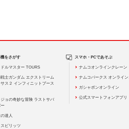
ム機をさがす
スマホ・PCであそぶ
ドルマスター TOURS
ナムコオンラインクレーン
動戦士ガンダム エクストリーム
ナムコパークス オンライ
ーサス２ インフィニットブース
ガシャポンオンライン
公式スマートフォンアプリ
ョジョの奇妙な冒険 ラストサバ
バー
鼓の達人
りスピリッツ