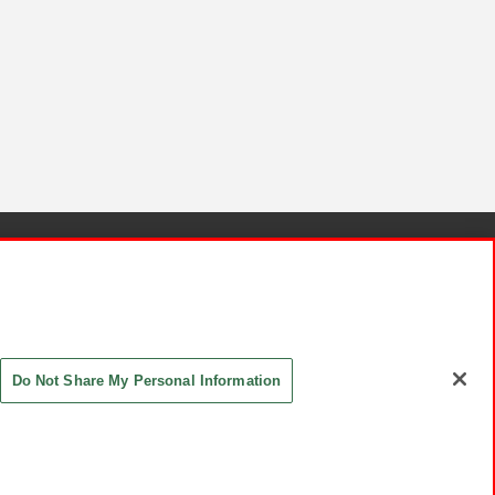
針と検証結果
お取引先さまとともに
お問い合わせ
Do Not Share My Personal Information
ASHIKI Co., Ltd. All Rights Reserved.