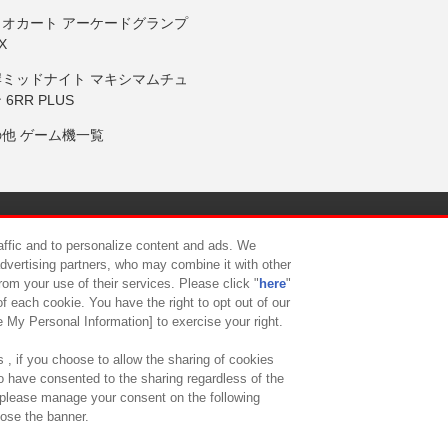
リオカート アーケードグランプ
X
岸ミッドナイト マキシマムチュ
 6RR PLUS
の他 ゲーム機一覧
サイトポリシー
プライバシーポリシー
ウェブアクセシビリティ方
raffic and to personalize content and ads. We
advertising partners, who may combine it with other
rom your use of their services. Please click "
here
"
供について
カスタマーハラスメント対応方針
よくあるご質問・
f each cookie. You have the right to opt out of our
e My Personal Information] to exercise your right.
 , if you choose to allow the sharing of cookies
to have consented to the sharing regardless of the
, please manage your consent on the following
lose the banner.
ndai Namco Amusement Lab Inc.
©Bandai Namco Experience Inc.
©HANAY