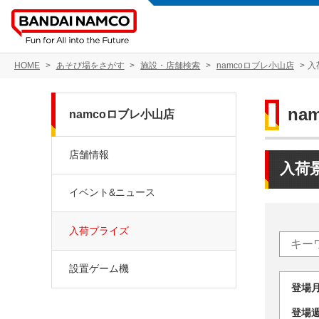
HOME
あそび場をさがす
施設・店舗検索
namcoロブレ小山店
入
na
namcoロブレ小山店
店舗情報
入荷
イベント&ニュース
入荷プライズ
設置ゲーム機
登場
登場