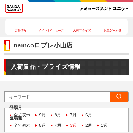
店舗情報
イベント&ニュース
入荷プライズ
設置ゲーム機
namcoロブレ小山店
入荷景品・プライズ情報
登場月
全て表示
9月
8月
7月
6月
登場週
全て表示
5週
4週
3週
2週
1週