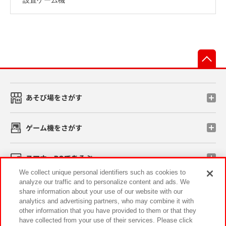
先
あそび場をさがす
ゲーム機をさがす
スマホ・PCであそぶ
We collect unique personal identifiers such as cookies to
analyze our traffic and to personalize content and ads. We
イベント・キャンペーン
share information about your use of our website with our
analytics and advertising partners, who may combine it with
other information that you have provided to them or that they
have collected from your use of their services. Please click