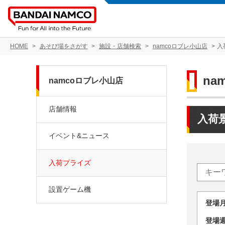
HOME
あそび場をさがす
施設・店舗検索
namcoロブレ小山店
入
na
namcoロブレ小山店
店舗情報
入荷
イベント&ニュース
入荷プライズ
設置ゲーム機
登場
登場