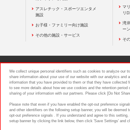
マ
アスレチック・スポーツエンタメ
リD
施設
湾
お子様・ファミリー向け施設
ーン
その他の施設・サービス
そ
関連会社
サステナビリティ
We collect unique personal identifiers such as cookies to analyze our t
share information about your use of our website with our analytics and 
information that you have provided to them or that they have collected f
食品のご提
to see more details about how we use cookies and the retention period o
sharing of your information with our partners. Please click [Do Not Shar
Please note that even if you have enabled the opt-out preference signals
and other identifiers on the following setup banner, you will be deemed 
opt-out preference signals . If you understand and agree to this setting
setup banner by clicking the link below, then click 'Save Settings' and c
©Bandai Namco Amusement Inc.
©Ba