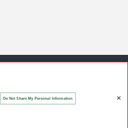
針と検証結果
お取引先さまとともに
お問い合わせ
Do Not Share My Personal Information
ASHIKI Co., Ltd. All Rights Reserved.