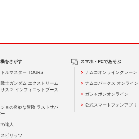
ム機をさがす
スマホ・PCであそぶ
ドルマスター TOURS
ナムコオンラインクレーン
動戦士ガンダム エクストリーム
ナムコパークス オンライ
ーサス２ インフィニットブース
ガシャポンオンライン
公式スマートフォンアプリ
ョジョの奇妙な冒険 ラストサバ
バー
鼓の達人
りスピリッツ