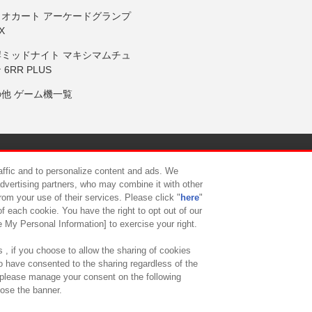
リオカート アーケードグランプ
X
岸ミッドナイト マキシマムチュ
 6RR PLUS
の他 ゲーム機一覧
サイトポリシー
プライバシーポリシー
ウェブアクセシビリティ方
raffic and to personalize content and ads. We
advertising partners, who may combine it with other
rom your use of their services. Please click "
here
"
供について
カスタマーハラスメント対応方針
よくあるご質問・
f each cookie. You have the right to opt out of our
e My Personal Information] to exercise your right.
 , if you choose to allow the sharing of cookies
to have consented to the sharing regardless of the
, please manage your consent on the following
lose the banner.
ndai Namco Amusement Lab Inc.
©Bandai Namco Experience Inc.
©HANAY