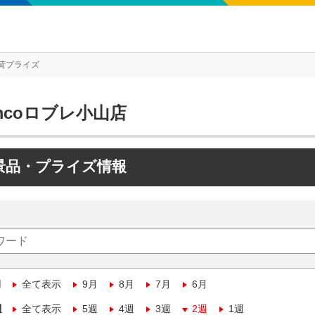
荷プライズ
mcoロブレ小山店
景品・プライズ情報
月
全て表示
9月
8月
7月
6月
週
全て表示
5週
4週
3週
2週
1週