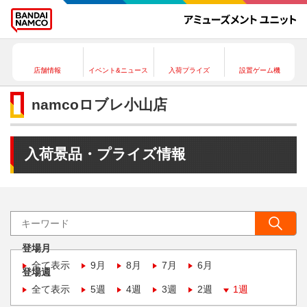
店舗情報
イベント&ニュース
入荷プライズ
設置ゲーム機
namcoロブレ小山店
入荷景品・プライズ情報
登場月
全て表示
9月
8月
7月
6月
登場週
全て表示
5週
4週
3週
2週
1週