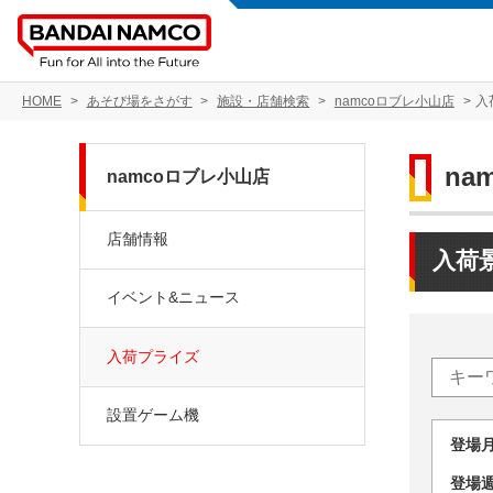
HOME
あそび場をさがす
施設・店舗検索
namcoロブレ小山店
入
na
namcoロブレ小山店
店舗情報
入荷
イベント&ニュース
入荷プライズ
設置ゲーム機
登場
登場