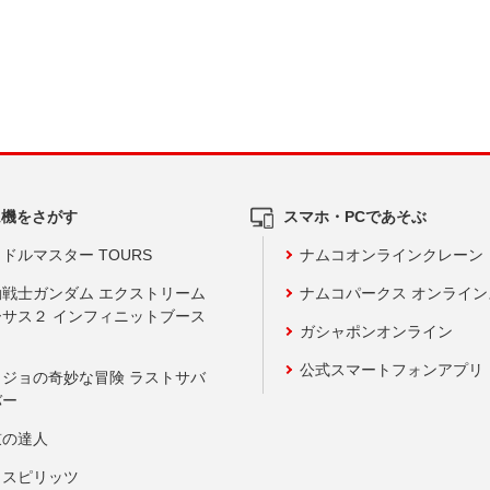
ム機をさがす
スマホ・PCであそぶ
ドルマスター TOURS
ナムコオンラインクレーン
動戦士ガンダム エクストリーム
ナムコパークス オンライ
ーサス２ インフィニットブース
ガシャポンオンライン
公式スマートフォンアプリ
ョジョの奇妙な冒険 ラストサバ
バー
鼓の達人
りスピリッツ