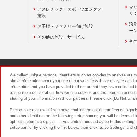
マ
アスレチック・スポーツエンタメ
リD
施設
湾
お子様・ファミリー向け施設
ーン
その他の施設・サービス
そ
関連会社
サステナビリティ
We collect unique personal identifiers such as cookies to analyze our t
share information about your use of our website with our analytics and 
information that you have provided to them or that they have collected f
食品のご提
to see more details about how we use cookies and the retention period o
sharing of your information with our partners. Please click [Do Not Shar
Please note that even if you have enabled the opt-out preference signals
and other identifiers on the following setup banner, you will be deemed 
opt-out preference signals . If you understand and agree to this setting
setup banner by clicking the link below, then click 'Save Settings' and c
©Bandai Namco Amusement Inc.
©Ba