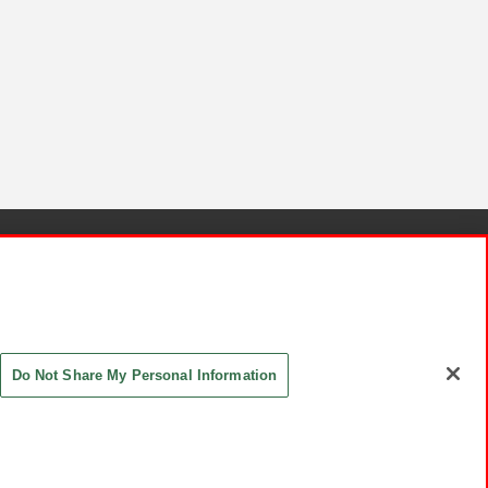
針と検証結果
お取引先さまとともに
お問い合わせ
Do Not Share My Personal Information
ASHIKI Co., Ltd. All Rights Reserved.