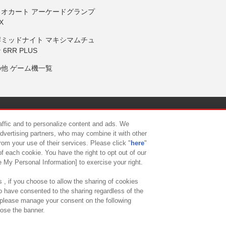
リオカート アーケードグランプ
X
岸ミッドナイト マキシマムチュ
 6RR PLUS
の他 ゲーム機一覧
サイトポリシー
プライバシーポリシー
ウェブアクセシビリティ方
raffic and to personalize content and ads. We
advertising partners, who may combine it with other
rom your use of their services. Please click "
here
"
供について
カスタマーハラスメント対応方針
よくあるご質問・
f each cookie. You have the right to opt out of our
e My Personal Information] to exercise your right.
 , if you choose to allow the sharing of cookies
to have consented to the sharing regardless of the
, please manage your consent on the following
lose the banner.
ndai Namco Amusement Lab Inc.
©Bandai Namco Experience Inc.
©HANAY