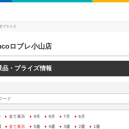
荷プライズ
mcoロブレ小山店
景品・プライズ情報
月
全て表示
9月
8月
7月
6月
週
全て表示
5週
4週
3週
2週
1週