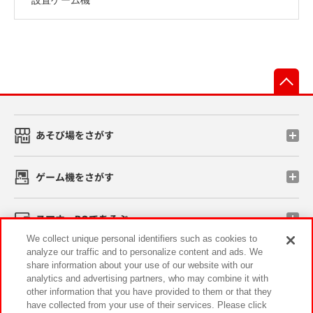
先
あそび場をさがす
ゲーム機をさがす
スマホ・PCであそぶ
We collect unique personal identifiers such as cookies to
analyze our traffic and to personalize content and ads. We
イベント・キャンペーン
share information about your use of our website with our
analytics and advertising partners, who may combine it with
other information that you have provided to them or that they
have collected from your use of their services. Please click