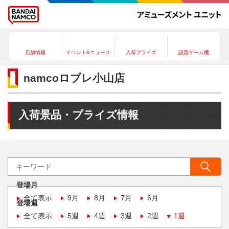
店舗情報
イベント&ニュース
入荷プライズ
設置ゲーム機
namcoロブレ小山店
入荷景品・プライズ情報
登場月
全て表示
9月
8月
7月
6月
登場週
全て表示
5週
4週
3週
2週
1週