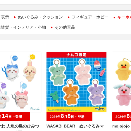
て表示
ぬいぐるみ・クッション
フィギュア・ホビー
キーホ
活雑貨・インテリア・小物
その他景品
14
8
8
8
月
日～登場
2026年
月
日～登場
2026年
かわ 人魚の島のひみつ
WASABI BEAR ぬいぐるみマ
mojojo