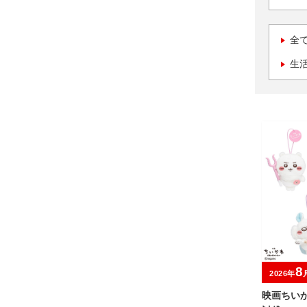
全
生
8
2026年
映画ちい