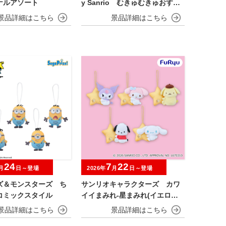
ナルアソート
y Sanrio むきゅむきゅおすわ
りマスコット
24
7
22
月
日～登場
2026年
月
日～登場
ズ＆モンスターズ ち
サンリオキャラクターズ カワ
コミックスタイル
イイまみれ-星まみれ(イエロー)-
マスコット