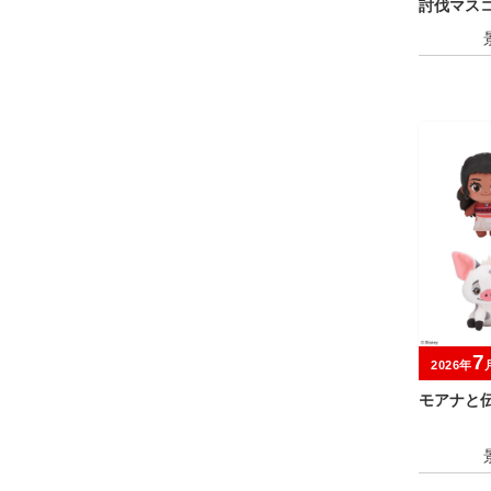
討伐マスコ
7
2026年
モアナと