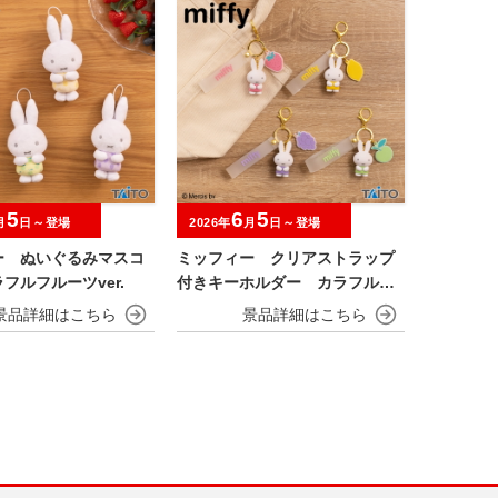
5
6
5
月
日～登場
2026年
月
日～登場
ー ぬいぐるみマスコ
ミッフィー クリアストラップ
フルフルーツver.
付きキーホルダー カラフルフ
ルーツver.