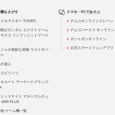
ム機をさがす
スマホ・PCであそぶ
ドルマスター TOURS
ナムコオンラインクレーン
動戦士ガンダム エクストリーム
ナムコパークス オンライ
ーサス２ インフィニットブース
ガシャポンオンライン
公式スマートフォンアプリ
ョジョの奇妙な冒険 ラストサバ
バー
鼓の達人
りスピリッツ
リオカート アーケードグランプ
X
岸ミッドナイト マキシマムチュ
 6RR PLUS
の他 ゲーム機一覧