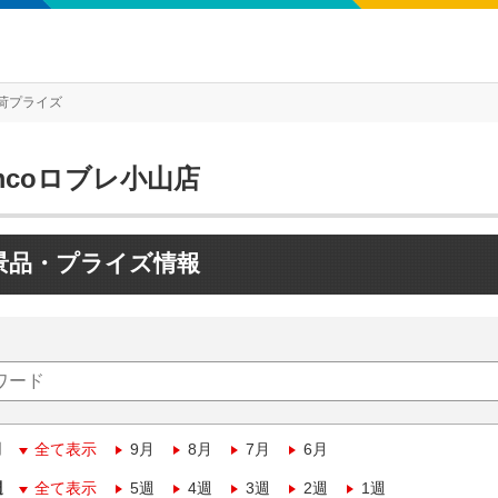
荷プライズ
mcoロブレ小山店
景品・プライズ情報
月
全て表示
9月
8月
7月
6月
週
全て表示
5週
4週
3週
2週
1週