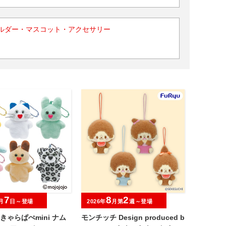
ルダー・マスコット・アクセサリー
7
8
2
月
日～登場
2026年
月第
週～登場
jo きゃらぱぺmini ナム
モンチッチ Design produced b