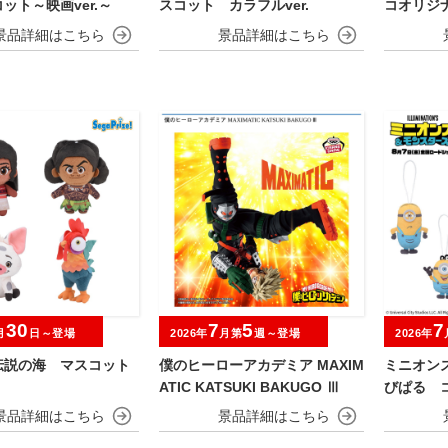
ット～映画ver.～
スコット カラフルver.
コオリジ
30
7
5
7
月
日～登場
2026年
月第
週～登場
2026年
伝説の海 マスコット
僕のヒーローアカデミア MAXIM
ミニオン
ATIC KATSUKI BAKUGO Ⅲ
びぱる 