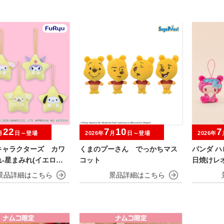
22
7
10
7
月
日～登場
2026年
月
日～登場
2026年
キャラクターズ カワ
くまのプーさん でっかちマス
パンダ 
-星まみれ(イエロー)-
コット
日焼けレ
コット