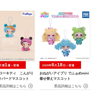
1
6
18
月第
週～登場
2026年
月
日～登場
ハローキティ こんがり
おねがいアイプリ でふぉめmini
オパードマスコット
着せ替えマスコット