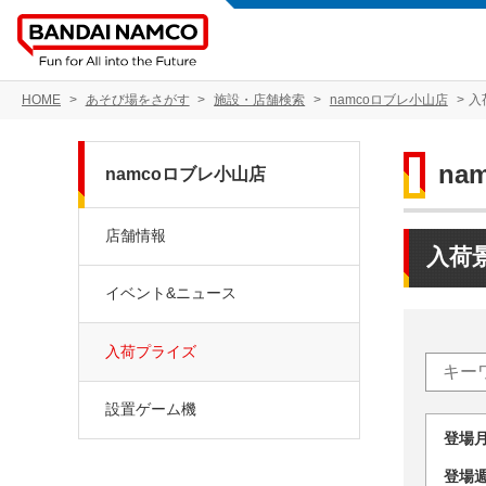
HOME
あそび場をさがす
施設・店舗検索
namcoロブレ小山店
入
na
namcoロブレ小山店
店舗情報
入荷
イベント&ニュース
入荷プライズ
設置ゲーム機
登場
登場