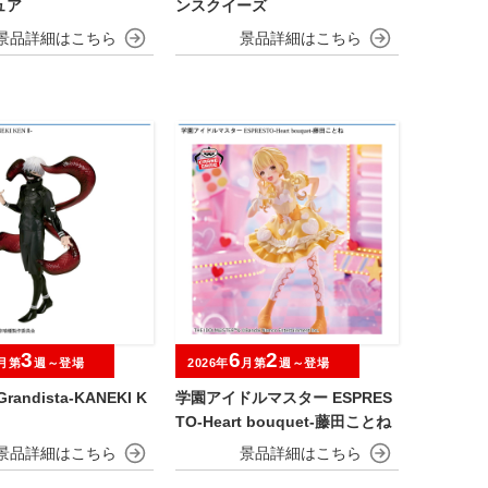
ュア
ンスクイーズ
3
6
2
月第
週～登場
2026年
月第
週～登場
andista-KANEKI K
学園アイドルマスター ESPRES
TO-Heart bouquet-藤田ことね