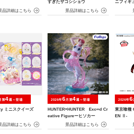
すぎたザコシショウ
ニフィギ
4
6
4
6
月第
週～登場
2026年
月第
週～登場
2026年
arty ミニスクイーズ
HUNTER×HUNTER Exc∞d Cr
東京喰種 Gr
eative Figureーヒソカー
EN Ⅱ-