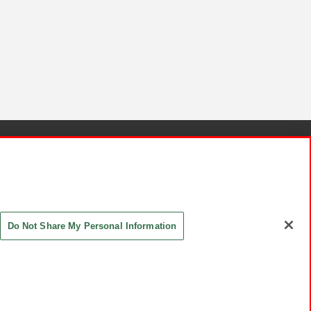
針と検証結果
お取引先さまとともに
お問い合わせ
Do Not Share My Personal Information
ASHIKI Co., Ltd. All Rights Reserved.