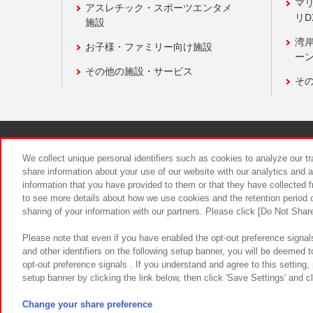
マ
アスレチック・スポーツエンタメ
リD
施設
湾
お子様・ファミリー向け施設
ーン
その他の施設・サービス
そ
関連会社
サステナビリティ
We collect unique personal identifiers such as cookies to analyze our t
share information about your use of our website with our analytics and 
information that you have provided to them or that they have collected f
食品のご提
to see more details about how we use cookies and the retention period o
sharing of your information with our partners. Please click [Do Not Shar
Please note that even if you have enabled the opt-out preference signals
and other identifiers on the following setup banner, you will be deemed 
opt-out preference signals . If you understand and agree to this setting
setup banner by clicking the link below, then click 'Save Settings' and c
©Bandai Namco Amusement Inc.
©Ba
Change your share preference