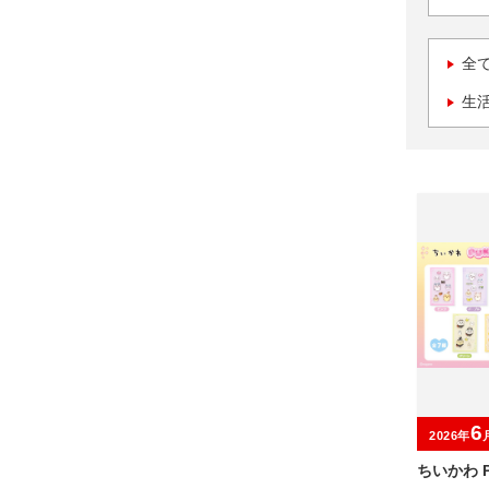
全
生
6
2026年
ちいかわ P