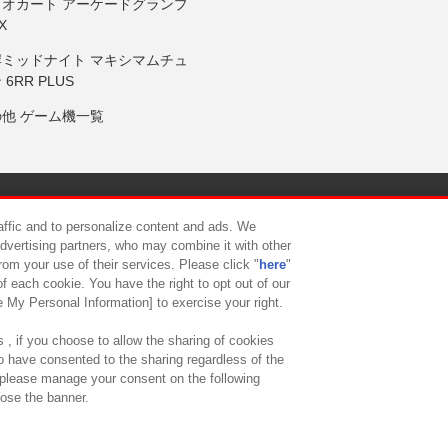
リオカート アーケードグランプ
X
岸ミッドナイト マキシマムチュ
 6RR PLUS
の他 ゲーム機一覧
サイトポリシー
プライバシーポリシー
ウェブアクセシビリティ方
raffic and to personalize content and ads. We
advertising partners, who may combine it with other
rom your use of their services. Please click "
here
"
供について
カスタマーハラスメント対応方針
よくあるご質問・
f each cookie. You have the right to opt out of our
e My Personal Information] to exercise your right.
 , if you choose to allow the sharing of cookies
to have consented to the sharing regardless of the
, please manage your consent on the following
lose the banner.
ndai Namco Amusement Lab Inc.
©Bandai Namco Experience Inc.
©HANAY