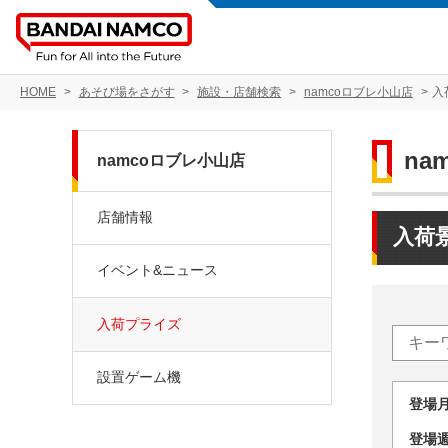
HOME
あそび場をさがす
施設・店舗検索
namcoロブレ小山店
入
na
namcoロブレ小山店
店舗情報
入荷
イベント&ニュース
入荷プライズ
設置ゲーム機
登場
登場