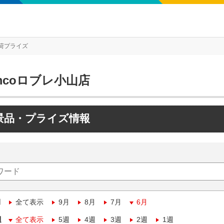
荷プライズ
mcoロブレ小山店
景品・プライズ情報
月
全て表示
9月
8月
7月
6月
週
全て表示
5週
4週
3週
2週
1週