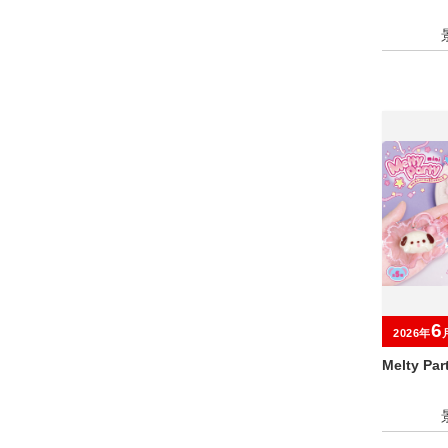
6
2026年
Melty P