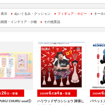
て表示
ぬいぐるみ・クッション
フィギュア・ホビー
キーホ
活雑貨・インテリア・小物
その他景品
26
6
4
6
月
日～登場
2026年
月第
週～登場
2026年
UKU CHURU seal①
ハリウッドザコシショウ 誇張し
パペット