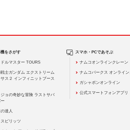
ム機をさがす
スマホ・PCであそぶ
ドルマスター TOURS
ナムコオンラインクレーン
動戦士ガンダム エクストリーム
ナムコパークス オンライ
ーサス２ インフィニットブース
ガシャポンオンライン
公式スマートフォンアプリ
ョジョの奇妙な冒険 ラストサバ
バー
鼓の達人
りスピリッツ