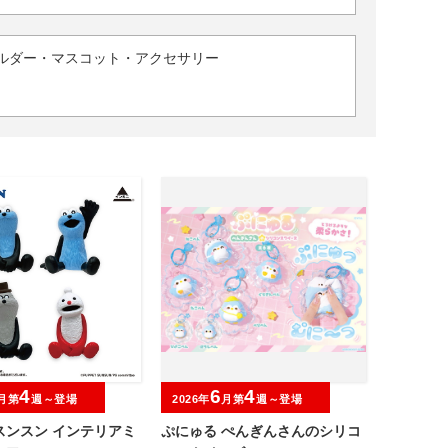
ルダー・マスコット・アクセサリー
4
6
4
月第
週～登場
2026年
月第
週～登場
スンスン インテリアミ
ぷにゅる ぺんぎんさんのシリコ