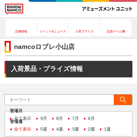
店舗情報
イベント&ニュース
入荷プライズ
設置ゲーム機
namcoロブレ小山店
入荷景品・プライズ情報
登場月
全て表示
9月
8月
7月
6月
登場週
全て表示
5週
4週
3週
2週
1週