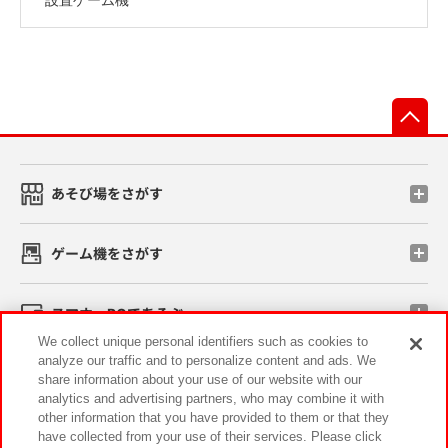
先
あそび場をさがす
ゲーム機をさがす
スマホ・PCであそぶ
We collect unique personal identifiers such as cookies to
analyze our traffic and to personalize content and ads. We
イベント・キャンペーン
share information about your use of our website with our
analytics and advertising partners, who may combine it with
other information that you have provided to them or that they
have collected from your use of their services. Please click