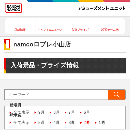
店舗情報
イベント&ニュース
入荷プライズ
設置ゲーム機
namcoロブレ小山店
入荷景品・プライズ情報
登場月
全て表示
9月
8月
7月
6月
登場週
全て表示
5週
4週
3週
2週
1週