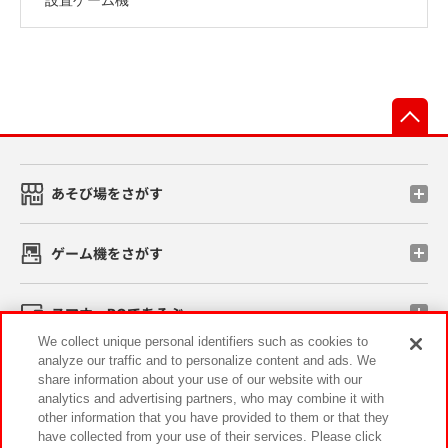
先
あそび場をさがす
ゲーム機をさがす
スマホ・PCであそぶ
We collect unique personal identifiers such as cookies to
analyze our traffic and to personalize content and ads. We
イベント・キャンペーン
share information about your use of our website with our
analytics and advertising partners, who may combine it with
other information that you have provided to them or that they
have collected from your use of their services. Please click