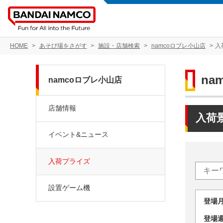
HOME
あそび場をさがす
施設・店舗検索
namcoロブレ小山店
入
na
namcoロブレ小山店
店舗情報
入荷
イベント&ニュース
入荷プライズ
設置ゲーム機
登場
登場