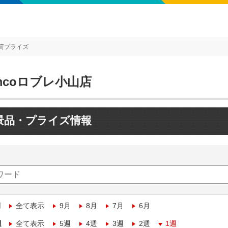
荷プライズ
mcoロブレ小山店
景品・プライズ情報
月
全て表示
9月
8月
7月
6月
週
全て表示
5週
4週
3週
2週
1週