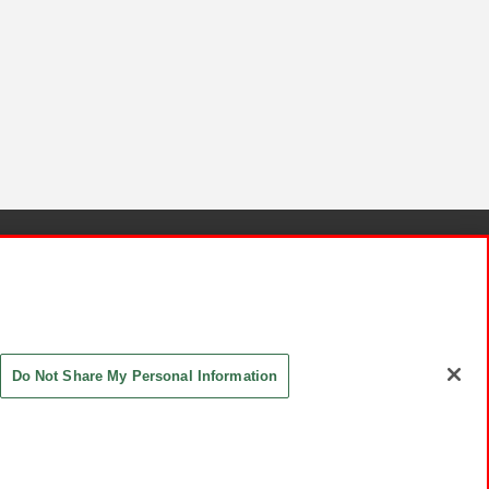
針と検証結果
お取引先さまとともに
お問い合わせ
Do Not Share My Personal Information
ASHIKI Co., Ltd. All Rights Reserved.