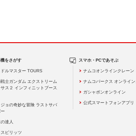
ム機をさがす
スマホ・PCであそぶ
ドルマスター TOURS
ナムコオンラインクレーン
動戦士ガンダム エクストリーム
ナムコパークス オンライ
ーサス２ インフィニットブース
ガシャポンオンライン
公式スマートフォンアプリ
ョジョの奇妙な冒険 ラストサバ
バー
鼓の達人
りスピリッツ