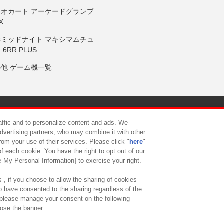
リオカート アーケードグランプ
X
岸ミッドナイト マキシマムチュ
 6RR PLUS
の他 ゲーム機一覧
サイトポリシー
プライバシーポリシー
ウェブアクセシビリティ方
raffic and to personalize content and ads. We
advertising partners, who may combine it with other
rom your use of their services. Please click "
here
"
供について
カスタマーハラスメント対応方針
よくあるご質問・
f each cookie. You have the right to opt out of our
e My Personal Information] to exercise your right.
 , if you choose to allow the sharing of cookies
to have consented to the sharing regardless of the
, please manage your consent on the following
lose the banner.
ndai Namco Amusement Lab Inc.
©Bandai Namco Experience Inc.
©HANAY