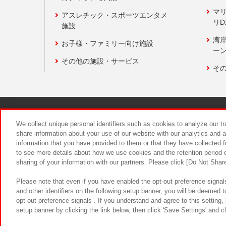
マ
アスレチック・スポーツエンタメ
リD
施設
湾
お子様・ファミリー向け施設
ーン
その他の施設・サービス
そ
関連会社
サステナビリティ
We collect unique personal identifiers such as cookies to analyze our t
share information about your use of our website with our analytics and 
information that you have provided to them or that they have collected f
食品のご提
to see more details about how we use cookies and the retention period o
sharing of your information with our partners. Please click [Do Not Shar
Please note that even if you have enabled the opt-out preference signals
and other identifiers on the following setup banner, you will be deemed 
opt-out preference signals . If you understand and agree to this setting
setup banner by clicking the link below, then click 'Save Settings' and c
©Bandai Namco Amusement Inc.
©Ba