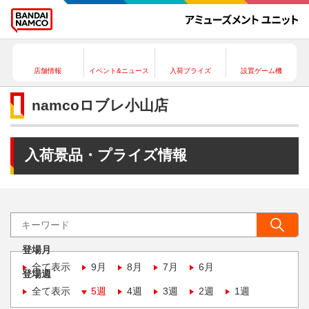
店舗情報
イベント&ニュース
入荷プライズ
設置ゲーム機
namcoロブレ小山店
入荷景品・プライズ情報
登場月
全て表示
9月
8月
7月
6月
登場週
全て表示
5週
4週
3週
2週
1週