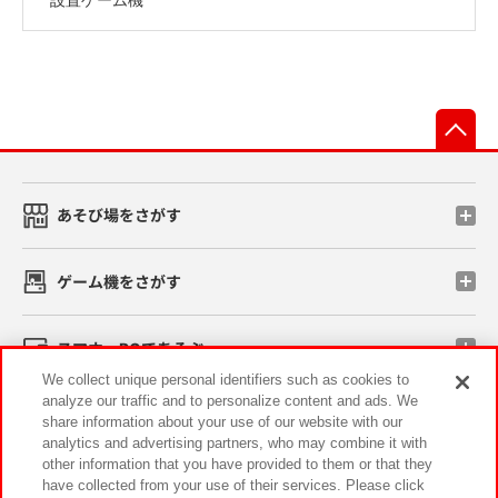
先
あそび場をさがす
ゲーム機をさがす
スマホ・PCであそぶ
We collect unique personal identifiers such as cookies to
analyze our traffic and to personalize content and ads. We
イベント・キャンペーン
share information about your use of our website with our
analytics and advertising partners, who may combine it with
other information that you have provided to them or that they
have collected from your use of their services. Please click