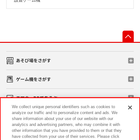
先
あそび場をさがす
ゲーム機をさがす
スマホ・PCであそぶ
We collect unique personal identifiers such as cookies to
analyze our traffic and to personalize content and ads. We
イベント・キャンペーン
share information about your use of our website with our
analytics and advertising partners, who may combine it with
other information that you have provided to them or that they
have collected from your use of their services. Please click