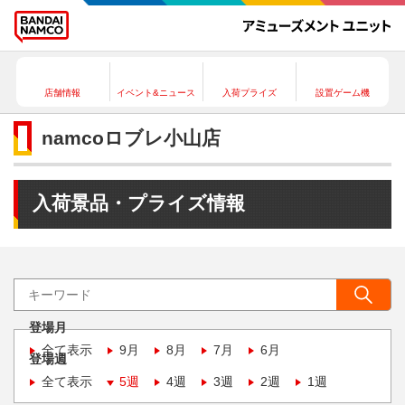
店舗情報
イベント&ニュース
入荷プライズ
設置ゲーム機
namcoロブレ小山店
入荷景品・プライズ情報
登場月
全て表示
9月
8月
7月
6月
登場週
全て表示
5週
4週
3週
2週
1週