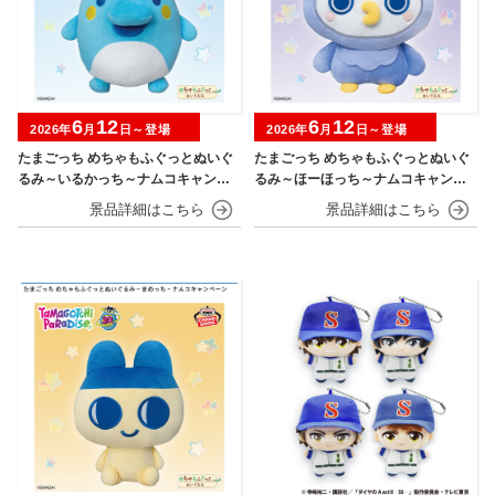
6
12
6
12
2026年
月
日～登場
2026年
月
日～登場
たまごっち めちゃもふぐっとぬいぐ
たまごっち めちゃもふぐっとぬいぐ
るみ～いるかっち～ナムコキャンペ
るみ～ほーほっち～ナムコキャンペ
ーン
ーン