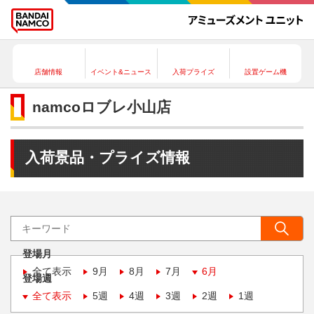
店舗情報
イベント&ニュース
入荷プライズ
設置ゲーム機
namcoロブレ小山店
入荷景品・プライズ情報
登場月
全て表示
9月
8月
7月
6月
登場週
全て表示
5週
4週
3週
2週
1週