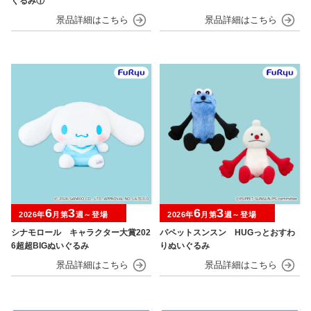
ぐるみ①
6
3
6
3
2026年
月第
週～登場
2026年
月第
週～登場
シナモロール キャラクター大賞202
パペットスンスン HUGっとおすわ
6超超BIGぬいぐるみ
りぬいぐるみ