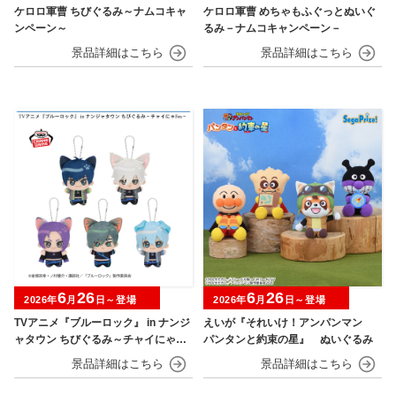
ケロロ軍曹 ちびぐるみ～ナムコキャ
ケロロ軍曹 めちゃもふぐっとぬいぐ
ンペーン～
るみ－ナムコキャンペーン－
6
26
6
26
2026年
月
日～登場
2026年
月
日～登場
TVアニメ『ブルーロック』 in ナンジ
えいが『それいけ！アンパンマン
ャタウン ちびぐるみ～チャイにゃFe
パンタンと約束の星』 ぬいぐるみ
s～