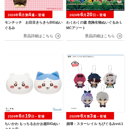
6
4
6
20
2026年
月第
週～登場
2026年
月
日～登場
モンチッチ お目目きらきらBIGぬい
わくわくの森 危険生物ぬいぐるみ L
ぐるみ
MCアソート
6
19
6
3
2026年
月
日～登場
2026年
月第
週～登場
ちいかわ もっちるおかお超BIGぬい
崩壊：スターレイル ちびぐるみvol.1