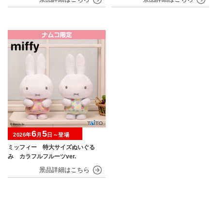
6
5
2026年
月
日～登場
ミッフィー 特大サイズぬいぐる
み カラフルフルーツver.