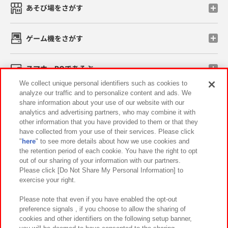
あそび場をさがす
ゲーム機をさがす
スマホ・PCであそぶ
We collect unique personal identifiers such as cookies to
analyze our traffic and to personalize content and ads. We
イベント・キャンペーン
share information about your use of our website with our
analytics and advertising partners, who may combine it with
other information that you have provided to them or that they
have collected from your use of their services. Please click
"
here
" to see more details about how we use cookies and
関連会社
サステナビリティ
サイトポリシー
the retention period of each cookie. You have the right to opt
out of our sharing of your information with our partners.
プライバシーポリシー
ウェブアクセシビリティ方針と検証結果
Please click [Do Not Share My Personal Information] to
exercise your right.
お取引先さまとともに
食品のご提供について
カスタマーハラスメント対応方針
よくあるご質問・お問い合わせ
Please note that even if you have enabled the opt-out
preference signals , if you choose to allow the sharing of
cookies and other identifiers on the following setup banner,