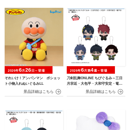
6
26
6
4
2026年
月
日～登場
2026年
月第
週～登場
それいけ！アンパンマン ポシェッ
刀剣乱舞ONLINE ちびぐるみ～三日
ト小物入れぬいぐるみLL
月宗近・大包平・大和守安定・篭手
切江・豊前江～