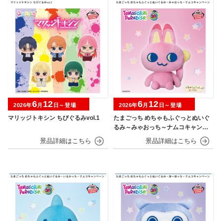
6
12
6
12
2026年
月
日～登場
2026年
月
日～登場
マリッジトキシン ちびぐるみvol.1
たまごっち めちゃもふぐっとぬいぐ
るみ～みゃおっち～ナムコキャンペ
ーン