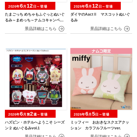
6
12
6
12
2026年
月
日～登場
2026年
月
日～登場
たまごっち めちゃもふぐっとぬいぐ
ダイヤのAactⅡ マスコットぬいぐ
るみ～まめっち～ナムコキャンペー
るみ
ン
6
2
6
5
2026年
月第
週～登場
2026年
月
日～登場
ハズビン・ホテルへようこそ シーズ
ミッフィー おおきなスクエアクッ
ン２ ぬいぐるみvol.1
ション カラフルフルーツver.