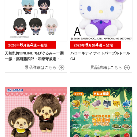
6
4
6
4
2026年
月第
週～登場
2026年
月第
週～登場
刀剣乱舞ONLINE ちびぐるみ～一期
ハローキティ ナイトパープルドール
一振・薬研藤四郎・和泉守兼定・堀
GJ
川国広・鶴丸国永～