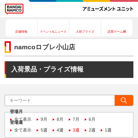
店舗情報
イベント&ニュース
入荷プライズ
設置ゲーム機
namcoロブレ小山店
入荷景品・プライズ情報
登場月
全て表示
9月
8月
7月
6月
登場週
全て表示
5週
4週
3週
2週
1週