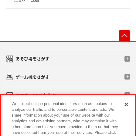
先
あそび場をさがす
ゲーム機をさがす
スマホ・PCであそぶ
We collect unique personal identifiers such as cookies to
analyze our traffic and to personalize content and ads. We
イベント・キャンペーン
share information about your use of our website with our
analytics and advertising partners, who may combine it with
other information that you have provided to them or that they
have collected from your use of their services. Please click