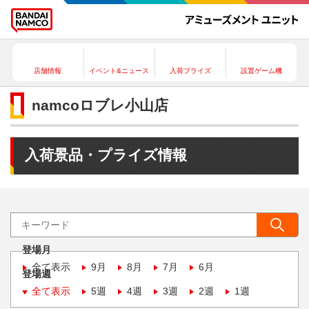
店舗情報
イベント&ニュース
入荷プライズ
設置ゲーム機
namcoロブレ小山店
入荷景品・プライズ情報
登場月
全て表示
9月
8月
7月
6月
登場週
全て表示
5週
4週
3週
2週
1週