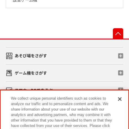
先
あそび場をさがす
ゲーム機をさがす
スマホ・PCであそぶ
We collect unique personal identifiers such as cookies to
analyze our traffic and to personalize content and ads. We
イベント・キャンペーン
share information about your use of our website with our
analytics and advertising partners, who may combine it with
other information that you have provided to them or that they
have collected from your use of their services. Please click