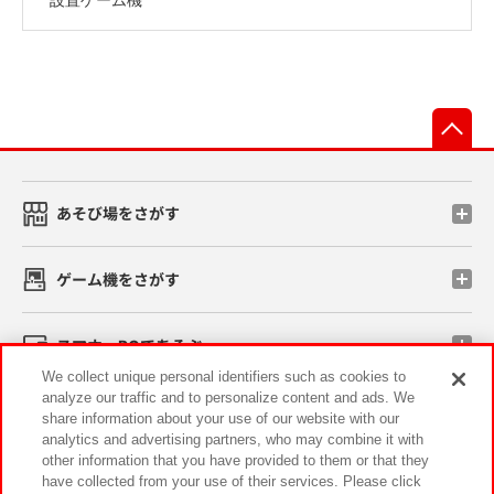
先
あそび場をさがす
ゲーム機をさがす
スマホ・PCであそぶ
We collect unique personal identifiers such as cookies to
analyze our traffic and to personalize content and ads. We
イベント・キャンペーン
share information about your use of our website with our
analytics and advertising partners, who may combine it with
other information that you have provided to them or that they
have collected from your use of their services. Please click