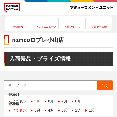
店舗情報
イベント&ニュース
入荷プライズ
設置ゲーム機
namcoロブレ小山店
入荷景品・プライズ情報
登場月
全て表示
9月
8月
7月
6月
登場週
全て表示
5週
4週
3週
2週
1週