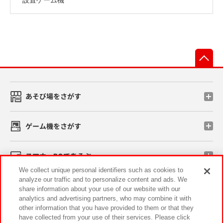
先
あそび場をさがす
ゲーム機をさがす
スマホ・PCであそぶ
We collect unique personal identifiers such as cookies to
analyze our traffic and to personalize content and ads. We
イベント・キャンペーン
share information about your use of our website with our
analytics and advertising partners, who may combine it with
other information that you have provided to them or that they
have collected from your use of their services. Please click