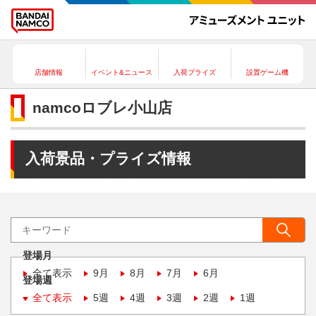
店舗情報
イベント&ニュース
入荷プライズ
設置ゲーム機
namcoロブレ小山店
入荷景品・プライズ情報
登場月
全て表示
9月
8月
7月
6月
登場週
全て表示
5週
4週
3週
2週
1週