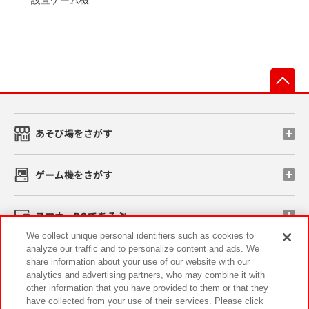
先
あそび場をさがす
ゲーム機をさがす
スマホ・PCであそぶ
We collect unique personal identifiers such as cookies to
analyze our traffic and to personalize content and ads. We
イベント・キャンペーン
share information about your use of our website with our
analytics and advertising partners, who may combine it with
other information that you have provided to them or that they
have collected from your use of their services. Please click