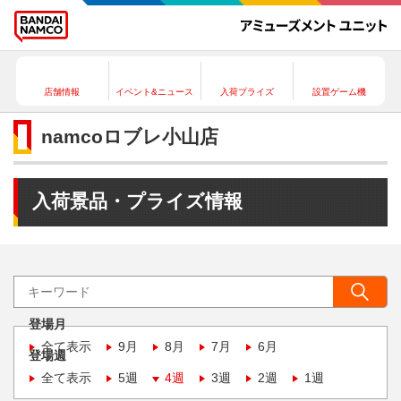
店舗情報
イベント&ニュース
入荷プライズ
設置ゲーム機
namcoロブレ小山店
入荷景品・プライズ情報
登場月
全て表示
9月
8月
7月
6月
登場週
全て表示
5週
4週
3週
2週
1週