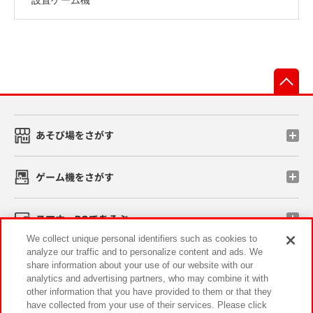
先
あそび場をさがす
ゲーム機をさがす
スマホ・PCであそぶ
We collect unique personal identifiers such as cookies to
analyze our traffic and to personalize content and ads. We
イベント・キャンペーン
share information about your use of our website with our
analytics and advertising partners, who may combine it with
other information that you have provided to them or that they
have collected from your use of their services. Please click