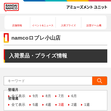
店舗情報
イベント&ニュース
入荷プライズ
設置ゲーム機
namcoロブレ小山店
入荷景品・プライズ情報
登場月
全て表示
9月
8月
7月
6月
登場週
全て表示
5週
4週
3週
2週
1週