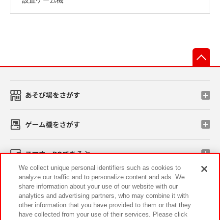
先
あそび場をさがす
ゲーム機をさがす
スマホ・PCであそぶ
We collect unique personal identifiers such as cookies to
analyze our traffic and to personalize content and ads. We
イベント・キャンペーン
share information about your use of our website with our
analytics and advertising partners, who may combine it with
other information that you have provided to them or that they
have collected from your use of their services. Please click