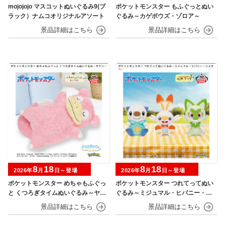
mojojojo マスコットぬいぐるみ9(ブ
ポケットモンスター もふぐっとぬい
ラック）ナムコオリジナルアソート
ぐるみ～カゲボウズ・ゾロア～
8
18
8
18
2026年
月
日～登場
2026年
月
日～登場
ポケットモンスター めちゃもふぐっ
ポケットモンスター つれてってぬい
と くつろぎタイムぬいぐるみ～ヤド
ぐるみ～ミジュマル・ヒバニー・ニ
ン～
ャオハ～