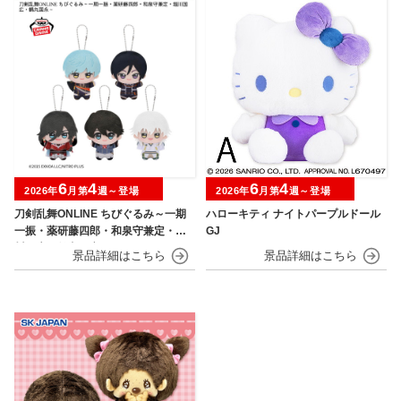
6
4
6
4
2026年
月第
週～登場
2026年
月第
週～登場
刀剣乱舞ONLINE ちびぐるみ～一期
ハローキティ ナイトパープルドール
一振・薬研藤四郎・和泉守兼定・堀
GJ
川国広・鶴丸国永～