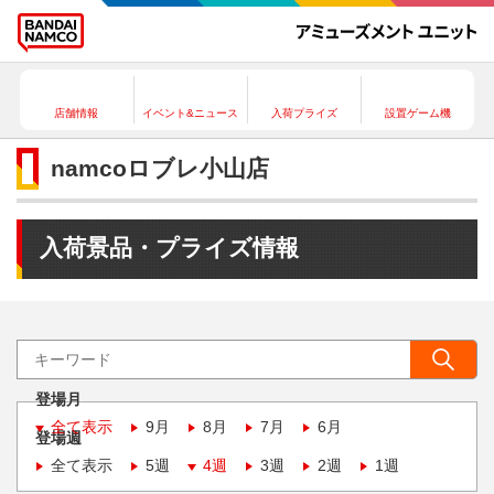
店舗情報
イベント&ニュース
入荷プライズ
設置ゲーム機
namcoロブレ小山店
入荷景品・プライズ情報
登場月
全て表示
9月
8月
7月
6月
登場週
全て表示
5週
4週
3週
2週
1週