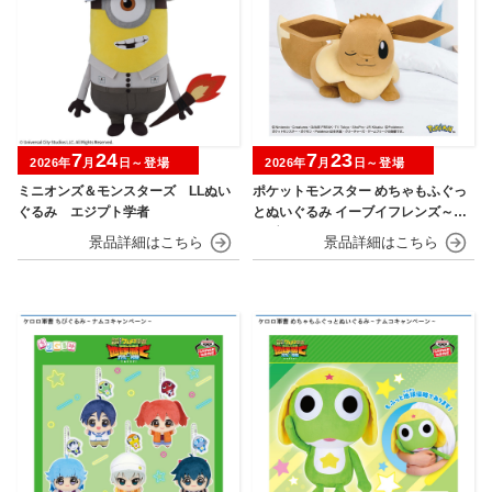
7
24
7
23
2026年
月
日～登場
2026年
月
日～登場
ミニオンズ＆モンスターズ LLぬい
ポケットモンスター めちゃもふぐっ
ぐるみ エジプト学者
とぬいぐるみ イーブイフレンズ～イ
ーブイ～おひるねver.