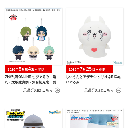
8
4
7
25
2026年
月第
週～登場
2026年
月
日～登場
刀剣乱舞ONLINE ちびぐるみ～鶯
じいさんとアザラシ クリオネBIGぬ
丸・太鼓鐘貞宗・燭台切光忠・髭
いぐるみ
切・膝丸～