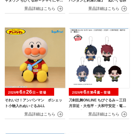
ャタウン ちびぐるみ～チャイにゃFe
パンタンと約束の星』 ぬいぐるみ
s～
6
26
6
4
2026年
月
日～登場
2026年
月第
週～登場
それいけ！アンパンマン ポシェッ
刀剣乱舞ONLINE ちびぐるみ～三日
ト小物入れぬいぐるみLL
月宗近・大包平・大和守安定・篭手
切江・豊前江～