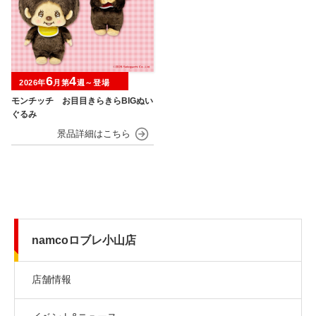
6
4
2026年
月第
週～登場
モンチッチ お目目きらきらBIGぬい
ぐるみ
namcoロブレ小山店
店舗情報