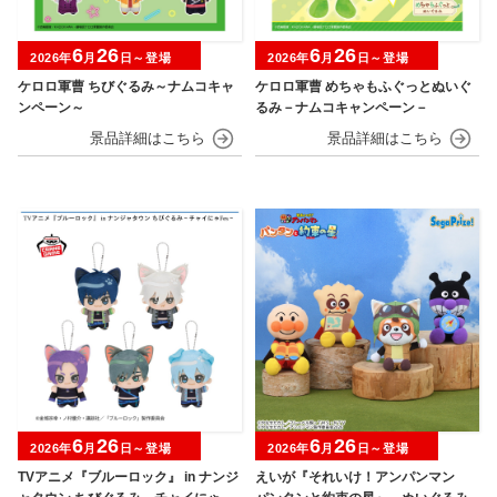
6
26
6
26
2026年
月
日～登場
2026年
月
日～登場
ケロロ軍曹 ちびぐるみ～ナムコキャ
ケロロ軍曹 めちゃもふぐっとぬいぐ
ンペーン～
るみ－ナムコキャンペーン－
6
26
6
26
2026年
月
日～登場
2026年
月
日～登場
TVアニメ『ブルーロック』 in ナンジ
えいが『それいけ！アンパンマン