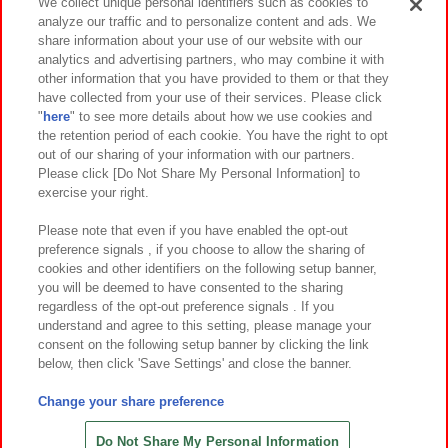
We collect unique personal identifiers such as cookies to
analyze our traffic and to personalize content and ads. We
イベント・キャンペーン
share information about your use of our website with our
analytics and advertising partners, who may combine it with
other information that you have provided to them or that they
have collected from your use of their services. Please click
"
here
" to see more details about how we use cookies and
関連会社
サステナビリティ
サイトポリシー
the retention period of each cookie. You have the right to opt
out of our sharing of your information with our partners.
プライバシーポリシー
ウェブアクセシビリティ方針と検証結果
Please click [Do Not Share My Personal Information] to
exercise your right.
お取引先さまとともに
食品のご提供について
カスタマーハラスメント対応方針
よくあるご質問・お問い合わせ
Please note that even if you have enabled the opt-out
preference signals , if you choose to allow the sharing of
cookies and other identifiers on the following setup banner,
you will be deemed to have consented to the sharing
regardless of the opt-out preference signals . If you
understand and agree to this setting, please manage your
consent on the following setup banner by clicking the link
below, then click 'Save Settings' and close the banner.
©Bandai Namco Amusement Inc.
©Bandai Namco Amusement Lab Inc.
Change your share preference
©Bandai Namco Experience Inc.
©HANAYASHIKI Co., Ltd. All Rights Reserved.
Do Not Share My Personal Information