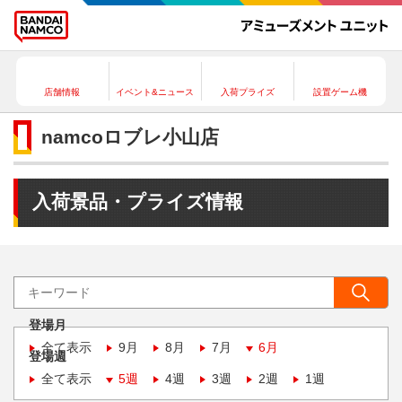
店舗情報
イベント&ニュース
入荷プライズ
設置ゲーム機
namcoロブレ小山店
入荷景品・プライズ情報
登場月
全て表示
9月
8月
7月
6月
登場週
全て表示
5週
4週
3週
2週
1週