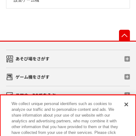
先
あそび場をさがす
ゲーム機をさがす
スマホ・PCであそぶ
We collect unique personal identifiers such as cookies to
analyze our traffic and to personalize content and ads. We
イベント・キャンペーン
share information about your use of our website with our
analytics and advertising partners, who may combine it with
other information that you have provided to them or that they
have collected from your use of their services. Please click