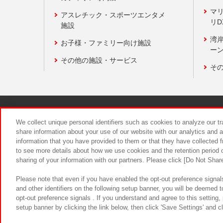
マ
アスレチック・スポーツエンタメ
リD
施設
湾
お子様・ファミリー向け施設
ーン
その他の施設・サービス
そ
関連会社
サステナビリティ
We collect unique personal identifiers such as cookies to analyze our t
share information about your use of our website with our analytics and 
information that you have provided to them or that they have collected f
食品のご提
to see more details about how we use cookies and the retention period o
sharing of your information with our partners. Please click [Do Not Shar
Please note that even if you have enabled the opt-out preference signals
and other identifiers on the following setup banner, you will be deemed 
opt-out preference signals . If you understand and agree to this setting
setup banner by clicking the link below, then click 'Save Settings' and c
©Bandai Namco Amusement Inc.
©Ba