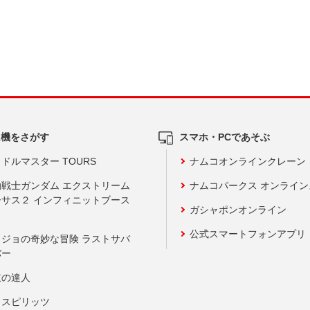
ム機をさがす
スマホ・PCであそぶ
ドルマスター TOURS
ナムコオンラインクレーン
動戦士ガンダム エクストリーム
ナムコパークス オンライ
ーサス２ インフィニットブース
ガシャポンオンライン
公式スマートフォンアプリ
ョジョの奇妙な冒険 ラストサバ
バー
鼓の達人
りスピリッツ