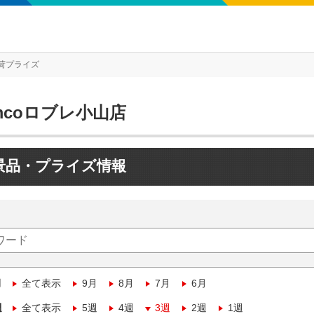
荷プライズ
mcoロブレ小山店
景品・プライズ情報
月
全て表示
9月
8月
7月
6月
週
全て表示
5週
4週
3週
2週
1週