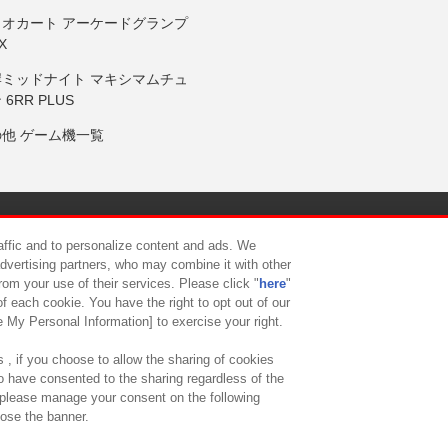
リオカート アーケードグランプ
X
岸ミッドナイト マキシマムチュ
 6RR PLUS
の他 ゲーム機一覧
サイトポリシー
プライバシーポリシー
ウェブアクセシビリティ方
raffic and to personalize content and ads. We
advertising partners, who may combine it with other
rom your use of their services. Please click "
here
"
供について
カスタマーハラスメント対応方針
よくあるご質問・
f each cookie. You have the right to opt out of our
e My Personal Information] to exercise your right.
 , if you choose to allow the sharing of cookies
to have consented to the sharing regardless of the
, please manage your consent on the following
lose the banner.
ndai Namco Amusement Lab Inc.
©Bandai Namco Experience Inc.
©HANAY