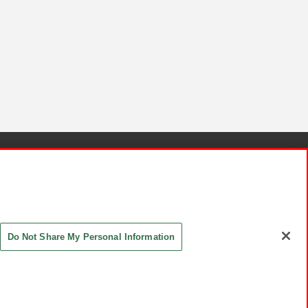
針と検証結果
お取引先さまとともに
お問い合わせ
Do Not Share My Personal Information
ASHIKI Co., Ltd. All Rights Reserved.