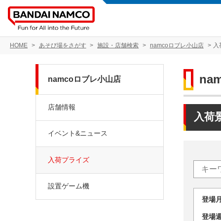
HOME
あそび場をさがす
施設・店舗検索
namcoロブレ小山店
入
na
namcoロブレ小山店
店舗情報
入荷
イベント&ニュース
入荷プライズ
設置ゲーム機
登場
登場