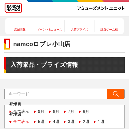
店舗情報
イベント&ニュース
入荷プライズ
設置ゲーム機
namcoロブレ小山店
入荷景品・プライズ情報
登場月
全て表示
9月
8月
7月
6月
登場週
全て表示
5週
4週
3週
2週
1週