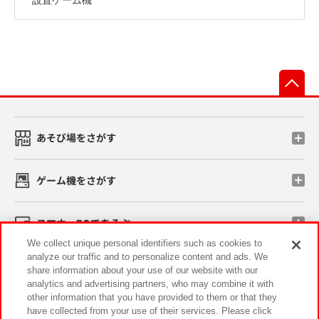
先
あそび場をさがす
ゲーム機をさがす
スマホ・PCであそぶ
We collect unique personal identifiers such as cookies to
analyze our traffic and to personalize content and ads. We
イベント・キャンペーン
share information about your use of our website with our
analytics and advertising partners, who may combine it with
other information that you have provided to them or that they
have collected from your use of their services. Please click