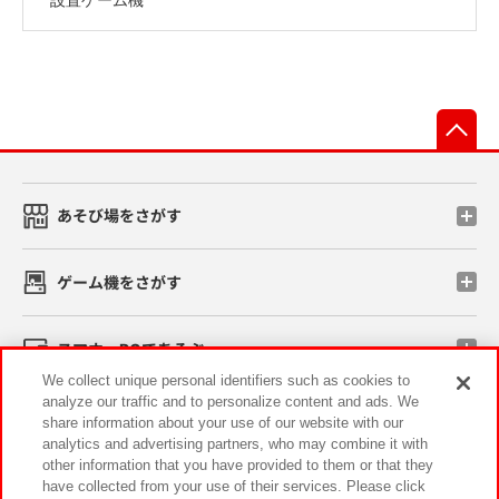
先
あそび場をさがす
ゲーム機をさがす
スマホ・PCであそぶ
We collect unique personal identifiers such as cookies to
analyze our traffic and to personalize content and ads. We
イベント・キャンペーン
share information about your use of our website with our
analytics and advertising partners, who may combine it with
other information that you have provided to them or that they
have collected from your use of their services. Please click