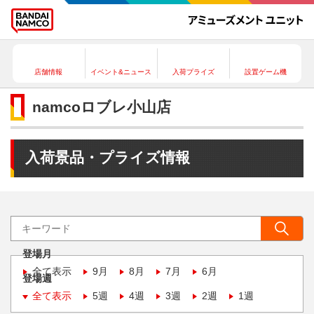
店舗情報
イベント&ニュース
入荷プライズ
設置ゲーム機
namcoロブレ小山店
入荷景品・プライズ情報
登場月
全て表示
9月
8月
7月
6月
登場週
全て表示
5週
4週
3週
2週
1週