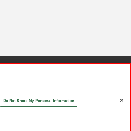
針と検証結果
お取引先さまとともに
お問い合わせ
Do Not Share My Personal Information
ASHIKI Co., Ltd. All Rights Reserved.