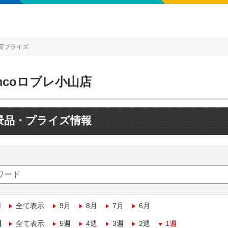
荷プライズ
mcoロブレ小山店
景品・プライズ情報
月
全て表示
9月
8月
7月
6月
週
全て表示
5週
4週
3週
2週
1週