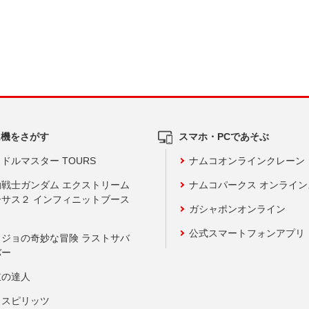
ム機をさがす
スマホ・PCであそぶ
ドルマスター TOURS
ナムコオンラインクレーン
動戦士ガンダム エクストリーム
ナムコパークス オンライ
ーサス２ インフィニットブース
ガシャポンオンライン
公式スマートフォンアプリ
ョジョの奇妙な冒険 ラストサバ
バー
鼓の達人
りスピリッツ