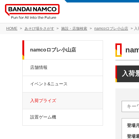
HOME
あそび場をさがす
施設・店舗検索
namcoロブレ小山店
入
na
namcoロブレ小山店
店舗情報
入荷
イベント&ニュース
入荷プライズ
設置ゲーム機
登場
登場