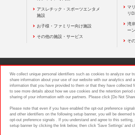
マ
アスレチック・スポーツエンタメ
リD
施設
湾
お子様・ファミリー向け施設
ーン
その他の施設・サービス
そ
関連会社
サステナビリティ
We collect unique personal identifiers such as cookies to analyze our t
share information about your use of our website with our analytics and 
information that you have provided to them or that they have collected f
食品のご提
to see more details about how we use cookies and the retention period o
sharing of your information with our partners. Please click [Do Not Shar
Please note that even if you have enabled the opt-out preference signals
and other identifiers on the following setup banner, you will be deemed 
opt-out preference signals . If you understand and agree to this setting
setup banner by clicking the link below, then click 'Save Settings' and c
©Bandai Namco Amusement Inc.
©Ba