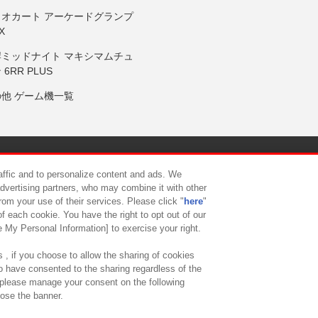
リオカート アーケードグランプ
X
岸ミッドナイト マキシマムチュ
 6RR PLUS
の他 ゲーム機一覧
サイトポリシー
プライバシーポリシー
ウェブアクセシビリティ方
raffic and to personalize content and ads. We
advertising partners, who may combine it with other
rom your use of their services. Please click "
here
"
供について
カスタマーハラスメント対応方針
よくあるご質問・
f each cookie. You have the right to opt out of our
e My Personal Information] to exercise your right.
 , if you choose to allow the sharing of cookies
to have consented to the sharing regardless of the
, please manage your consent on the following
lose the banner.
ndai Namco Amusement Lab Inc.
©Bandai Namco Experience Inc.
©HANAY