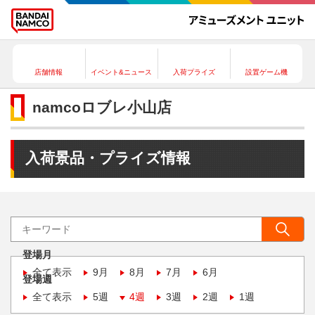
店舗情報
イベント&ニュース
入荷プライズ
設置ゲーム機
namcoロブレ小山店
入荷景品・プライズ情報
登場月
全て表示
9月
8月
7月
6月
登場週
全て表示
5週
4週
3週
2週
1週