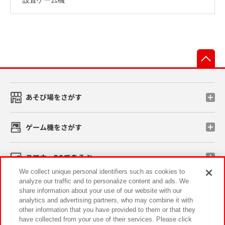
先
あそび場をさがす
ゲーム機をさがす
スマホ・PCであそぶ
We collect unique personal identifiers such as cookies to
analyze our traffic and to personalize content and ads. We
イベント・キャンペーン
share information about your use of our website with our
analytics and advertising partners, who may combine it with
other information that you have provided to them or that they
have collected from your use of their services. Please click