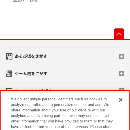
先
あそび場をさがす
ゲーム機をさがす
スマホ・PCであそぶ
We collect unique personal identifiers such as cookies to
analyze our traffic and to personalize content and ads. We
イベント・キャンペーン
share information about your use of our website with our
analytics and advertising partners, who may combine it with
other information that you have provided to them or that they
have collected from your use of their services. Please click