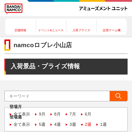
店舗情報
イベント&ニュース
入荷プライズ
設置ゲーム機
namcoロブレ小山店
入荷景品・プライズ情報
登場月
全て表示
9月
8月
7月
6月
登場週
全て表示
5週
4週
3週
2週
1週