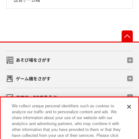
先
あそび場をさがす
ゲーム機をさがす
スマホ・PCであそぶ
We collect unique personal identifiers such as cookies to
analyze our traffic and to personalize content and ads. We
イベント・キャンペーン
share information about your use of our website with our
analytics and advertising partners, who may combine it with
other information that you have provided to them or that they
have collected from your use of their services. Please click