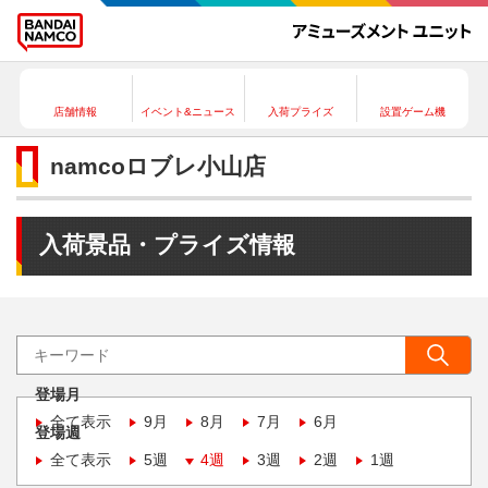
店舗情報
イベント&ニュース
入荷プライズ
設置ゲーム機
namcoロブレ小山店
入荷景品・プライズ情報
登場月
全て表示
9月
8月
7月
6月
登場週
全て表示
5週
4週
3週
2週
1週