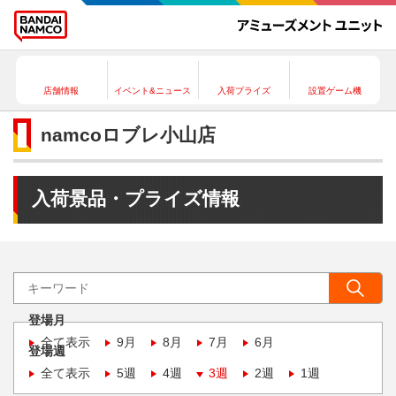
店舗情報
イベント&ニュース
入荷プライズ
設置ゲーム機
namcoロブレ小山店
入荷景品・プライズ情報
登場月
全て表示
9月
8月
7月
6月
登場週
全て表示
5週
4週
3週
2週
1週