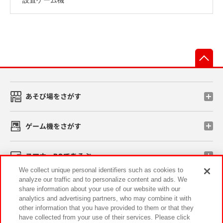
先
あそび場をさがす
ゲーム機をさがす
スマホ・PCであそぶ
We collect unique personal identifiers such as cookies to
analyze our traffic and to personalize content and ads. We
イベント・キャンペーン
share information about your use of our website with our
analytics and advertising partners, who may combine it with
other information that you have provided to them or that they
have collected from your use of their services. Please click