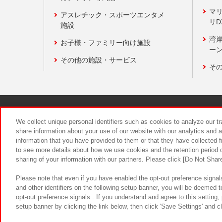
マ
アスレチック・スポーツエンタメ
リD
施設
湾
お子様・ファミリー向け施設
ーン
その他の施設・サービス
そ
関連会社
サステナビリティ
We collect unique personal identifiers such as cookies to analyze our t
share information about your use of our website with our analytics and 
information that you have provided to them or that they have collected f
食品のご提
to see more details about how we use cookies and the retention period o
sharing of your information with our partners. Please click [Do Not Shar
Please note that even if you have enabled the opt-out preference signals
and other identifiers on the following setup banner, you will be deemed 
opt-out preference signals . If you understand and agree to this setting
setup banner by clicking the link below, then click 'Save Settings' and c
©Bandai Namco Amusement Inc.
©Ba