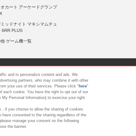
リオカート アーケードグランプ
X
岸ミッドナイト マキシマムチュ
 6RR PLUS
の他 ゲーム機一覧
サイトポリシー
プライバシーポリシー
ウェブアクセシビリティ方
raffic and to personalize content and ads. We
advertising partners, who may combine it with other
rom your use of their services. Please click "
here
"
供について
カスタマーハラスメント対応方針
よくあるご質問・
f each cookie. You have the right to opt out of our
e My Personal Information] to exercise your right.
 , if you choose to allow the sharing of cookies
to have consented to the sharing regardless of the
, please manage your consent on the following
lose the banner.
ndai Namco Amusement Lab Inc.
©Bandai Namco Experience Inc.
©HANAY