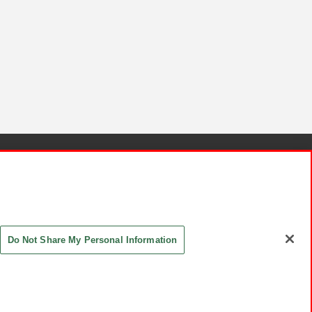
針と検証結果
お取引先さまとともに
お問い合わせ
Do Not Share My Personal Information
ASHIKI Co., Ltd. All Rights Reserved.