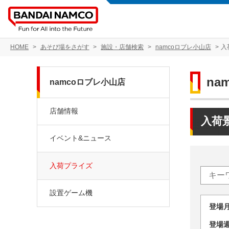
HOME
あそび場をさがす
施設・店舗検索
namcoロブレ小山店
入
na
namcoロブレ小山店
店舗情報
入荷
イベント&ニュース
入荷プライズ
設置ゲーム機
登場
登場