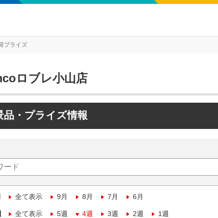
荷プライズ
mcoロブレ小山店
景品・プライズ情報
月
全て表示
9月
8月
7月
6月
週
全て表示
5週
4週
3週
2週
1週