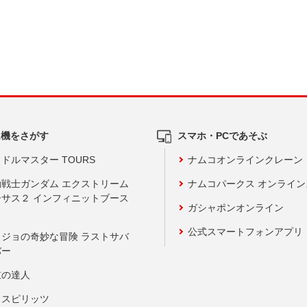
ム機をさがす
スマホ・PCであそぶ
ドルマスター TOURS
ナムコオンラインクレーン
動戦士ガンダム エクストリーム
ナムコパークス オンライ
ーサス２ インフィニットブース
ガシャポンオンライン
公式スマートフォンアプリ
ョジョの奇妙な冒険 ラストサバ
バー
鼓の達人
りスピリッツ