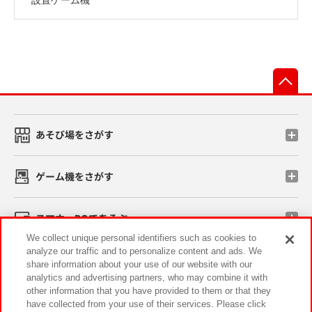
先
あそび場をさがす
ゲーム機をさがす
スマホ・PCであそぶ
We collect unique personal identifiers such as cookies to
analyze our traffic and to personalize content and ads. We
イベント・キャンペーン
share information about your use of our website with our
analytics and advertising partners, who may combine it with
other information that you have provided to them or that they
have collected from your use of their services. Please click