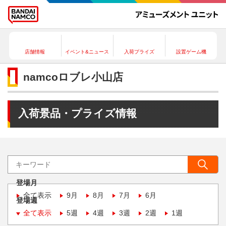
店舗情報
イベント&ニュース
入荷プライズ
設置ゲーム機
namcoロブレ小山店
入荷景品・プライズ情報
登場月
全て表示
9月
8月
7月
6月
登場週
全て表示
5週
4週
3週
2週
1週