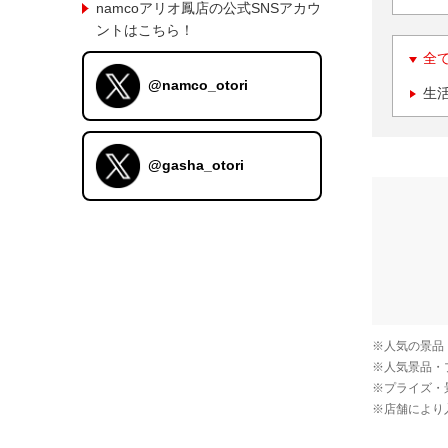
namcoアリオ鳳店の公式SNSアカウ
ントはこちら！
全
@namco_otori
生
@gasha_otori