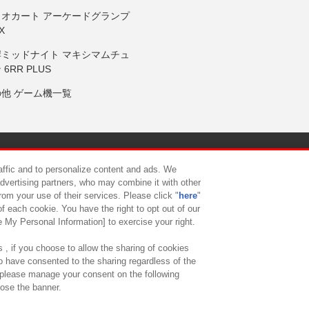
リオカート アーケードグランプ
X
岸ミッドナイト マキシマムチュ
 6RR PLUS
の他 ゲーム機一覧
サイトポリシー
プライバシーポリシー
ウェブアクセシビリティ方
raffic and to personalize content and ads. We
advertising partners, who may combine it with other
rom your use of their services. Please click "
here
"
供について
カスタマーハラスメント対応方針
よくあるご質問・
f each cookie. You have the right to opt out of our
e My Personal Information] to exercise your right.
 , if you choose to allow the sharing of cookies
to have consented to the sharing regardless of the
, please manage your consent on the following
lose the banner.
ndai Namco Amusement Lab Inc.
©Bandai Namco Experience Inc.
©HANAY