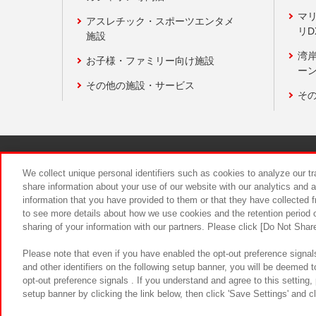
マ
アスレチック・スポーツエンタメ
リD
施設
湾
お子様・ファミリー向け施設
ーン
その他の施設・サービス
そ
関連会社
サステナビリティ
We collect unique personal identifiers such as cookies to analyze our t
share information about your use of our website with our analytics and 
information that you have provided to them or that they have collected f
食品のご提
to see more details about how we use cookies and the retention period o
sharing of your information with our partners. Please click [Do Not Shar
Please note that even if you have enabled the opt-out preference signals
and other identifiers on the following setup banner, you will be deemed 
opt-out preference signals . If you understand and agree to this setting
setup banner by clicking the link below, then click 'Save Settings' and c
©Bandai Namco Amusement Inc.
©Ba