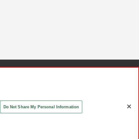
針と検証結果
お取引先さまとともに
お問い合わせ
Do Not Share My Personal Information
ASHIKI Co., Ltd. All Rights Reserved.