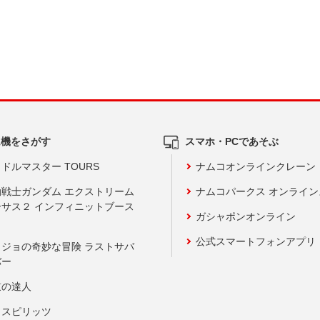
ム機をさがす
スマホ・PCであそぶ
ドルマスター TOURS
ナムコオンラインクレーン
動戦士ガンダム エクストリーム
ナムコパークス オンライ
ーサス２ インフィニットブース
ガシャポンオンライン
公式スマートフォンアプリ
ョジョの奇妙な冒険 ラストサバ
バー
鼓の達人
りスピリッツ