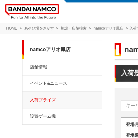
HOME
あそび場をさがす
施設・店舗検索
namcoアリオ鳳店
入荷
na
namcoアリオ鳳店
店舗情報
入荷
イベント&ニュース
入荷プライズ
設置ゲーム機
登場
登場