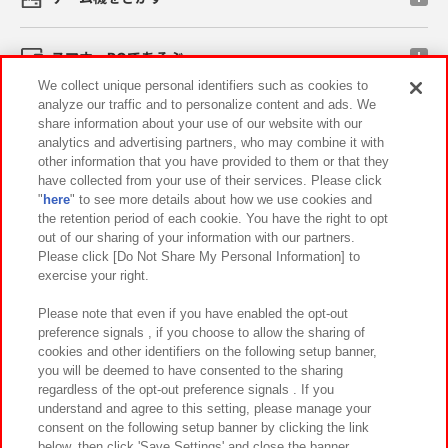
スマホ・PCであそぶ
We collect unique personal identifiers such as cookies to
analyze our traffic and to personalize content and ads. We
イベント・キャンペーン
share information about your use of our website with our
analytics and advertising partners, who may combine it with
other information that you have provided to them or that they
have collected from your use of their services. Please click
"
here
" to see more details about how we use cookies and
関連会社
サステナビリティ
サイトポリシー
the retention period of each cookie. You have the right to opt
out of our sharing of your information with our partners.
プライバシーポリシー
ウェブアクセシビリティ方針と検証結果
Please click [Do Not Share My Personal Information] to
exercise your right.
お取引先さまとともに
食品のご提供について
カスタマーハラスメント対応方針
よくあるご質問・お問い合わせ
Please note that even if you have enabled the opt-out
preference signals , if you choose to allow the sharing of
cookies and other identifiers on the following setup banner,
you will be deemed to have consented to the sharing
regardless of the opt-out preference signals . If you
understand and agree to this setting, please manage your
consent on the following setup banner by clicking the link
below, then click 'Save Settings' and close the banner.