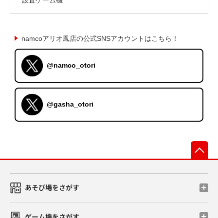
namcoアリオ鳳店の公式SNSアカウントはこちら！
@namco_otori
@gasha_otori
先
あそび場をさがす
ゲーム機をさがす