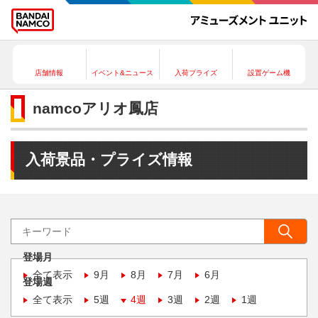
店舗情報
イベント&ニュース
入荷プライズ
設置ゲーム機
namcoアリオ鳳店
入荷景品・プライズ情報
登場月
全て表示
9月
8月
7月
6月
登場週
全て表示
5週
4週
3週
2週
1週