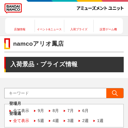
店舗情報
イベント&ニュース
入荷プライズ
設置ゲーム機
namcoアリオ鳳店
入荷景品・プライズ情報
登場月
全て表示
9月
8月
7月
6月
登場週
全て表示
5週
4週
3週
2週
1週