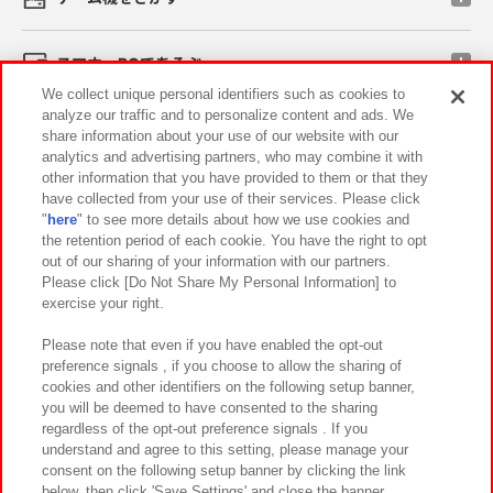
スマホ・PCであそぶ
We collect unique personal identifiers such as cookies to
analyze our traffic and to personalize content and ads. We
イベント・キャンペーン
share information about your use of our website with our
analytics and advertising partners, who may combine it with
other information that you have provided to them or that they
have collected from your use of their services. Please click
"
here
" to see more details about how we use cookies and
関連会社
サステナビリティ
サイトポリシー
the retention period of each cookie. You have the right to opt
out of our sharing of your information with our partners.
プライバシーポリシー
ウェブアクセシビリティ方針と検証結果
Please click [Do Not Share My Personal Information] to
exercise your right.
お取引先さまとともに
食品のご提供について
カスタマーハラスメント対応方針
よくあるご質問・お問い合わせ
Please note that even if you have enabled the opt-out
preference signals , if you choose to allow the sharing of
cookies and other identifiers on the following setup banner,
you will be deemed to have consented to the sharing
regardless of the opt-out preference signals . If you
understand and agree to this setting, please manage your
consent on the following setup banner by clicking the link
below, then click 'Save Settings' and close the banner.