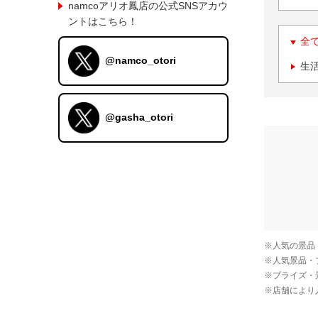
namcoアリオ鳳店の公式SNSアカウ
ントはこちら！
全
@namco_otori
生
@gasha_otori