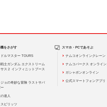
ム機をさがす
スマホ・PCであそぶ
ドルマスター TOURS
ナムコオンラインクレーン
動戦士ガンダム エクストリーム
ナムコパークス オンライ
ーサス２ インフィニットブース
ガシャポンオンライン
公式スマートフォンアプリ
ョジョの奇妙な冒険 ラストサバ
バー
鼓の達人
りスピリッツ