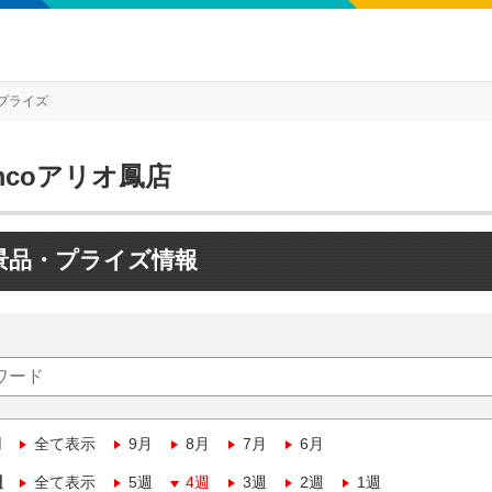
プライズ
mcoアリオ鳳店
景品・プライズ情報
月
全て表示
9月
8月
7月
6月
週
全て表示
5週
4週
3週
2週
1週