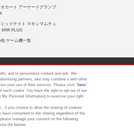
リオカート アーケードグランプ
X
岸ミッドナイト マキシマムチュ
 6RR PLUS
の他 ゲーム機一覧
サイトポリシー
プライバシーポリシー
ウェブアクセシビリティ方
raffic and to personalize content and ads. We
advertising partners, who may combine it with other
rom your use of their services. Please click "
here
"
供について
カスタマーハラスメント対応方針
よくあるご質問・
f each cookie. You have the right to opt out of our
e My Personal Information] to exercise your right.
 , if you choose to allow the sharing of cookies
to have consented to the sharing regardless of the
, please manage your consent on the following
lose the banner.
ndai Namco Amusement Lab Inc.
©Bandai Namco Experience Inc.
©HANAY