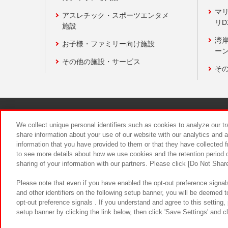
マ
アスレチック・スポーツエンタメ
リD
施設
湾
お子様・ファミリー向け施設
ーン
その他の施設・サービス
そ
関連会社
サステナビリティ
We collect unique personal identifiers such as cookies to analyze our t
share information about your use of our website with our analytics and 
information that you have provided to them or that they have collected f
食品のご提
to see more details about how we use cookies and the retention period o
sharing of your information with our partners. Please click [Do Not Shar
Please note that even if you have enabled the opt-out preference signals
and other identifiers on the following setup banner, you will be deemed 
opt-out preference signals . If you understand and agree to this setting
setup banner by clicking the link below, then click 'Save Settings' and c
©Bandai Namco Amusement Inc.
©Ba