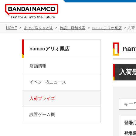
HOME
あそび場をさがす
施設・店舗検索
namcoアリオ鳳店
入荷
na
namcoアリオ鳳店
店舗情報
入荷
イベント&ニュース
入荷プライズ
設置ゲーム機
登場
登場