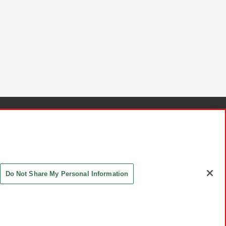
針と検証結果
お取引先さまとともに
お問い合わせ
Do Not Share My Personal Information
ASHIKI Co., Ltd. All Rights Reserved.