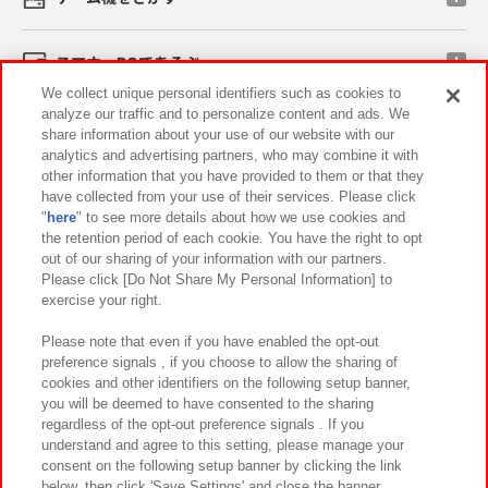
スマホ・PCであそぶ
We collect unique personal identifiers such as cookies to
analyze our traffic and to personalize content and ads. We
イベント・キャンペーン
share information about your use of our website with our
analytics and advertising partners, who may combine it with
other information that you have provided to them or that they
have collected from your use of their services. Please click
"
here
" to see more details about how we use cookies and
関連会社
サステナビリティ
サイトポリシー
the retention period of each cookie. You have the right to opt
out of our sharing of your information with our partners.
プライバシーポリシー
ウェブアクセシビリティ方針と検証結果
Please click [Do Not Share My Personal Information] to
exercise your right.
お取引先さまとともに
食品のご提供について
カスタマーハラスメント対応方針
よくあるご質問・お問い合わせ
Please note that even if you have enabled the opt-out
preference signals , if you choose to allow the sharing of
cookies and other identifiers on the following setup banner,
you will be deemed to have consented to the sharing
regardless of the opt-out preference signals . If you
understand and agree to this setting, please manage your
consent on the following setup banner by clicking the link
below, then click 'Save Settings' and close the banner.