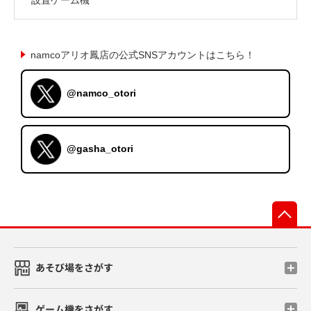
namcoアリオ鳳店の公式SNSアカウントはこちら！
@namco_otori
@gasha_otori
先
あそび場をさがす
ゲーム機をさがす