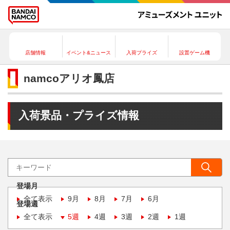
店舗情報
イベント&ニュース
入荷プライズ
設置ゲーム機
namcoアリオ鳳店
入荷景品・プライズ情報
登場月
全て表示
9月
8月
7月
6月
登場週
全て表示
5週
4週
3週
2週
1週