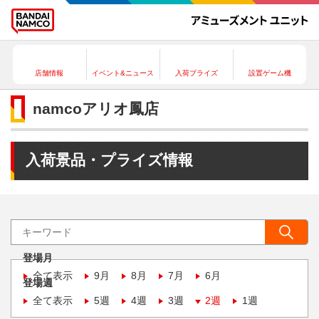
店舗情報
イベント&ニュース
入荷プライズ
設置ゲーム機
namcoアリオ鳳店
入荷景品・プライズ情報
登場月
全て表示
9月
8月
7月
6月
登場週
全て表示
5週
4週
3週
2週
1週