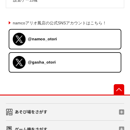
namcoアリオ鳳店の公式SNSアカウントはこちら！
@namco_otori
@gasha_otori
先
あそび場をさがす
ゲーム機をさがす