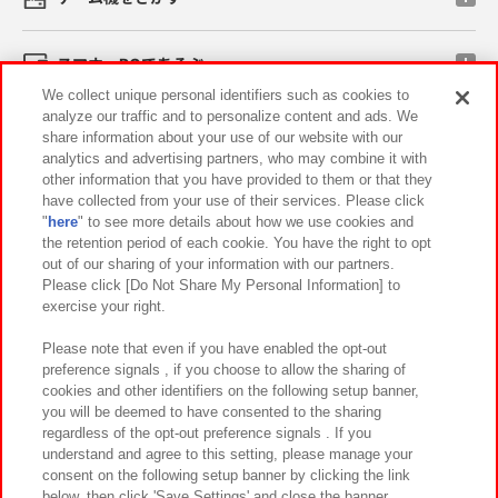
スマホ・PCであそぶ
We collect unique personal identifiers such as cookies to
analyze our traffic and to personalize content and ads. We
イベント・キャンペーン
share information about your use of our website with our
analytics and advertising partners, who may combine it with
other information that you have provided to them or that they
have collected from your use of their services. Please click
"
here
" to see more details about how we use cookies and
関連会社
サステナビリティ
サイトポリシー
the retention period of each cookie. You have the right to opt
out of our sharing of your information with our partners.
プライバシーポリシー
ウェブアクセシビリティ方針と検証結果
Please click [Do Not Share My Personal Information] to
exercise your right.
お取引先さまとともに
食品のご提供について
カスタマーハラスメント対応方針
よくあるご質問・お問い合わせ
Please note that even if you have enabled the opt-out
preference signals , if you choose to allow the sharing of
cookies and other identifiers on the following setup banner,
you will be deemed to have consented to the sharing
regardless of the opt-out preference signals . If you
understand and agree to this setting, please manage your
consent on the following setup banner by clicking the link
below, then click 'Save Settings' and close the banner.