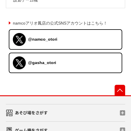
namcoアリオ鳳店の公式SNSアカウントはこちら！
@namco_otori
@gasha_otori
先
あそび場をさがす
ゲーム機をさがす