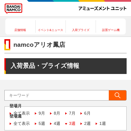
店舗情報
イベント&ニュース
入荷プライズ
設置ゲーム機
namcoアリオ鳳店
入荷景品・プライズ情報
登場月
全て表示
9月
8月
7月
6月
登場週
全て表示
5週
4週
3週
2週
1週