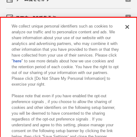
スマホ・PCであそぶ
We collect unique personal identifiers such as cookies to
analyze our traffic and to personalize content and ads. We
イベント・キャンペーン
share information about your use of our website with our
analytics and advertising partners, who may combine it with
other information that you have provided to them or that they
have collected from your use of their services. Please click
"
here
" to see more details about how we use cookies and
関連会社
サステナビリティ
サイトポリシー
the retention period of each cookie. You have the right to opt
out of our sharing of your information with our partners.
プライバシーポリシー
ウェブアクセシビリティ方針と検証結果
Please click [Do Not Share My Personal Information] to
exercise your right.
お取引先さまとともに
食品のご提供について
カスタマーハラスメント対応方針
よくあるご質問・お問い合わせ
Please note that even if you have enabled the opt-out
preference signals , if you choose to allow the sharing of
cookies and other identifiers on the following setup banner,
you will be deemed to have consented to the sharing
regardless of the opt-out preference signals . If you
understand and agree to this setting, please manage your
consent on the following setup banner by clicking the link
below, then click 'Save Settings' and close the banner.