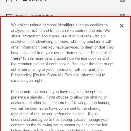
スマホ・PCであそぶ
We collect unique personal identifiers such as cookies to
analyze our traffic and to personalize content and ads. We
イベント・キャンペーン
share information about your use of our website with our
analytics and advertising partners, who may combine it with
other information that you have provided to them or that they
have collected from your use of their services. Please click
"
here
" to see more details about how we use cookies and
関連会社
サステナビリティ
サイトポリシー
the retention period of each cookie. You have the right to opt
out of our sharing of your information with our partners.
プライバシーポリシー
ウェブアクセシビリティ方針と検証結果
Please click [Do Not Share My Personal Information] to
exercise your right.
お取引先さまとともに
食品のご提供について
カスタマーハラスメント対応方針
よくあるご質問・お問い合わせ
Please note that even if you have enabled the opt-out
preference signals , if you choose to allow the sharing of
cookies and other identifiers on the following setup banner,
you will be deemed to have consented to the sharing
regardless of the opt-out preference signals . If you
understand and agree to this setting, please manage your
consent on the following setup banner by clicking the link
below, then click 'Save Settings' and close the banner.