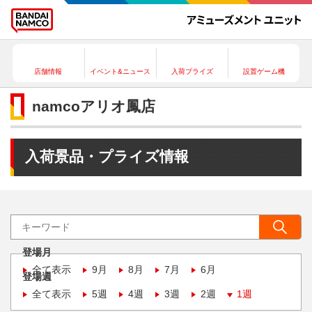
店舗情報
イベント&ニュース
入荷プライズ
設置ゲーム機
namcoアリオ鳳店
入荷景品・プライズ情報
登場月
全て表示
9月
8月
7月
6月
登場週
全て表示
5週
4週
3週
2週
1週