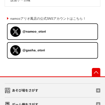
namcoアリオ鳳店の公式SNSアカウントはこちら！
@namco_otori
@gasha_otori
先
あそび場をさがす
ゲーム機をさがす