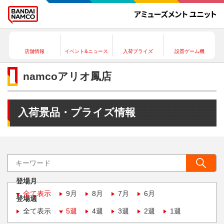
店舗情報
イベント&ニュース
入荷プライズ
設置ゲーム機
namcoアリオ鳳店
入荷景品・プライズ情報
登場月
全て表示
9月
8月
7月
6月
登場週
全て表示
5週
4週
3週
2週
1週