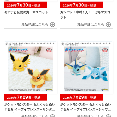
7
30
7
30
2026年
月
日～登場
2026年
月
日～登場
モアナと伝説の海 マスコット
ガンバレ！中村くん！！ぷちマスコ
ット
7
29
7
29
2026年
月
日～登場
2026年
月
日～登場
ポケットモンスター もふぐっとぬい
ポケットモンスター もふぐっとぬい
ぐるみ イーブイフレンズ～サンダー
ぐるみ イーブイフレンズ～シャワー
ス・ブースター～おひるねver.
ズ・グレイシア～おひるねver.