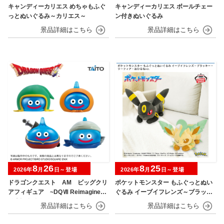
キャンディーカリエス めちゃもふぐ
キャンディーカリエス ボールチェー
っとぬいぐるみ～カリエス～
ン付きぬいぐるみ
8
26
8
25
2026年
月
日～登場
2026年
月
日～登場
ドラゴンクエスト AM ビッグクリ
ポケットモンスター もふぐっとぬい
アフィギュア ~DQⅦ Reimagined
ぐるみ イーブイフレンズ～ブラッキ
発売記念編~
ー・リーフィア～おひるねver.