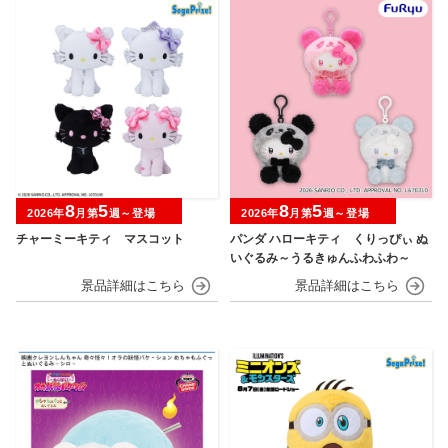
8
5
8
5
2026年
月第
週～登場
2026年
月第
週～登場
チャーミーキティ マスコット
パンダ ハローキティ くりっぴぃ ぬ
いぐるみ～うるきゅんふわふわ～