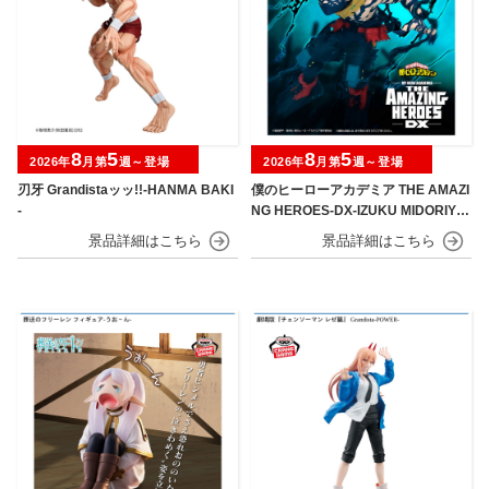
8
5
8
5
2026年
月第
週～登場
2026年
月第
週～登場
刃牙 Grandistaッッ!!-HANMA BAKI
僕のヒーローアカデミア THE AMAZI
-
NG HEROES-DX-IZUKU MIDORIYA
OVERLAY Ⅱ