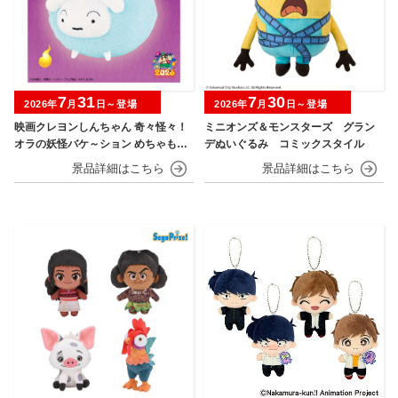
7
31
7
30
2026年
月
日～登場
2026年
月
日～登場
映画クレヨンしんちゃん 奇々怪々！
ミニオンズ＆モンスターズ グラン
オラの妖怪バケ～ション めちゃもふ
デぬいぐるみ コミックスタイル
ぐっとぬいぐるみ シロ