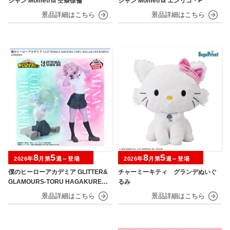
シャン Mometria 空条徐倫
シャン Mometria エンリコ・P
8
5
8
5
2026年
月第
週～登場
2026年
月第
週～登場
僕のヒーローアカデミア GLITTER&
チャーミーキティ グランデぬいぐ
GLAMOURS-TORU HAGAKURE＆
るみ
MINA ASHIDO-