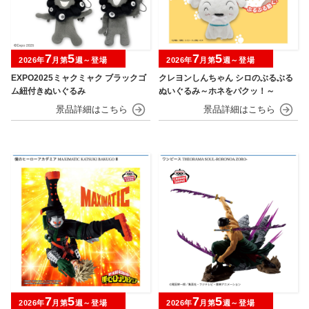
7
5
7
5
2026年
月第
週～登場
2026年
月第
週～登場
EXPO2025ミャクミャク ブラックゴ
クレヨンしんちゃん シロのぶるぶる
ム紐付きぬいぐるみ
ぬいぐるみ～ホネをパクッ！～
7
5
7
5
2026年
月第
週～登場
2026年
月第
週～登場