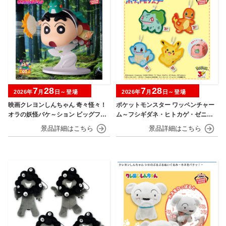
7
28
7
28
2026年
月
日～登場
2026年
月
日～登場
映画クレヨンしんちゃん 奇々怪々！
ポケットモンスター ワッペンチャー
オラの妖怪バケ～ション ビッグフィ
ム～フシギダネ・ヒトカゲ・ゼニガ
ギュア～野原しんのすけ～
メ・ピカチュウ～30th Anniversary