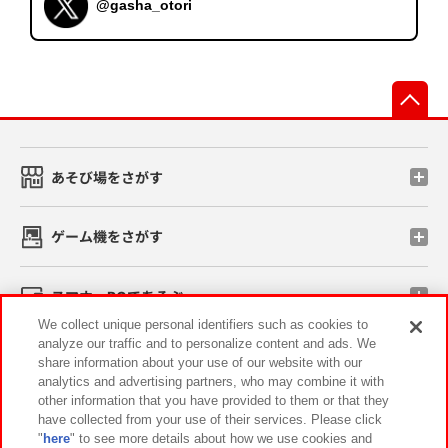
@gasha_otori
先
あそび場をさがす
ゲーム機をさがす
スマホ・PCであそぶ
We collect unique personal identifiers such as cookies to
analyze our traffic and to personalize content and ads. We
イベント・キャンペーン
share information about your use of our website with our
analytics and advertising partners, who may combine it with
other information that you have provided to them or that they
have collected from your use of their services. Please click
"
here
" to see more details about how we use cookies and