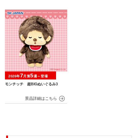
7
5
2026年
月第
週～登場
モンチッチ 超BIGぬいぐるみ3