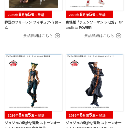
8
5
8
5
2026年
月第
週～登場
2026年
月第
週～登場
葬送のフリーレン フィギュア-うお～
劇場版『チェンソーマン レゼ篇』 Gr
ん-
andista-POWER-
8
5
8
5
2026年
月第
週～登場
2026年
月第
週～登場
ジョジョの奇妙な冒険 ストーンオー
ジョジョの奇妙な冒険 ストーンオー