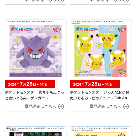
7
28
7
28
2026年
月
日～登場
2026年
月
日～登場
ポケットモンスター めちゃもふぐっ
ポケットモンスター いろんなおかお
とぬいぐるみ～ゲンガー～
ぬいぐるみ～ピカチュウ～30th Anni
versary