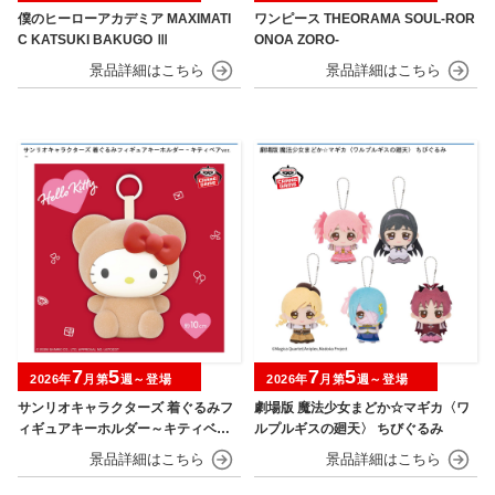
僕のヒーローアカデミア MAXIMATI
ワンピース THEORAMA SOUL-ROR
C KATSUKI BAKUGO Ⅲ
ONOA ZORO-
7
5
7
5
2026年
月第
週～登場
2026年
月第
週～登場
サンリオキャラクターズ 着ぐるみフ
劇場版 魔法少女まどか☆マギカ〈ワ
ィギュアキーホルダー～キティベアv
ルプルギスの廻天〉 ちびぐるみ
er.～