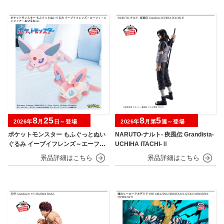
8
25
8
5
2026年
月
日～登場
2026年
月第
週～登場
ポケットモンスター もふぐっとぬい
NARUTO-ナルト- 疾風伝 Grandista-
ぐるみ イーブイフレンズ～エーフ
UCHIHA ITACHI-Ⅱ
ィ・ニンフィア～おひるねver.