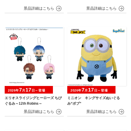
7
17
7
17
2026年
月
日～登場
2026年
月
日～登場
エリオスライジングヒーローズ ちび
ミニオン キングサイズぬいぐる
ぐるみ～12th Robins～
み“ボブ”