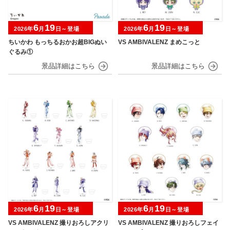
6
19
6
19
2026年
月
日～登場
2026年
月
日～登場
ちいかわ もっちるおかお超BIGぬい
VS AMBIVALENZ まめこっと
ぐるみ①
6
19
6
19
2026年
月
日～登場
2026年
月
日～登場
VS AMBIVALENZ 撮りおろしアクリ
VS AMBIVALENZ 撮りおろしフェイ