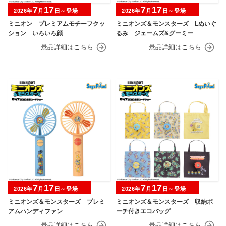
7
17
7
17
2026年
月
日～登場
2026年
月
日～登場
ミニオン プレミアムモチーフクッ
ミニオンズ＆モンスターズ Lぬいぐ
ション いろいろ顔
るみ ジェームズ&グーミー
7
17
7
17
2026年
月
日～登場
2026年
月
日～登場
ミニオンズ＆モンスターズ プレミ
ミニオンズ＆モンスターズ 収納ポ
アムハンディファン
ーチ付きエコバッグ