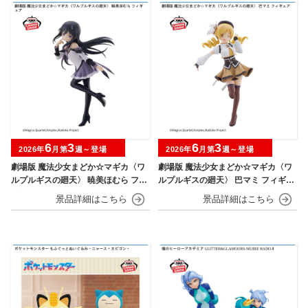
6
3
6
3
2026年
月第
週～登場
2026年
月第
週～登場
劇場版 魔法少女まどか☆マギカ〈ワ
劇場版 魔法少女まどか☆マギカ〈ワ
ルプルギスの廻天〉 暁美ほむら フィ
ルプルギスの廻天〉 巴マミ フィギュ
ギュア
ア