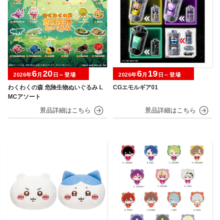
6
20
6
19
2026年
月
日～登場
2026年
月
日～登場
わくわくの森 危険生物ぬいぐるみ L
CGエモルギア01
MCアソート