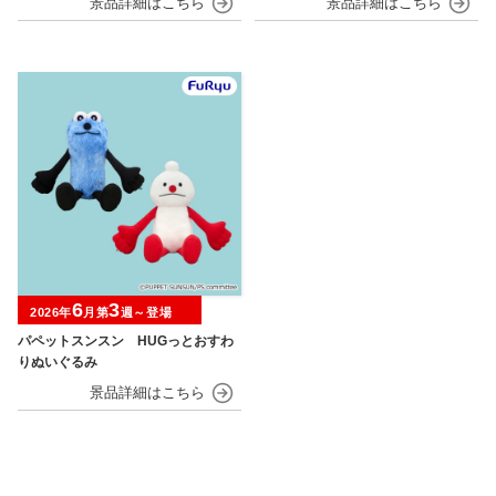
6
3
2026年
月第
週～登場
パペットスンスン HUGっとおすわ
りぬいぐるみ