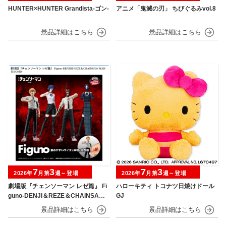
HUNTER×HUNTER Grandista-ゴン-
アニメ「鬼滅の刃」 ちびぐるみvol.8
7
3
7
3
2026年
月第
週～登場
2026年
月第
週～登場
劇場版『チェンソーマン レゼ篇』 Fi
ハローキティ トコナツ日焼けドール
guno-DENJI＆REZE＆CHAINSAW
GJ
MAN＆BOMB-