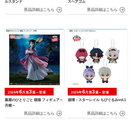
ルスタンド
スヘアゴム
6
3
6
3
2026年
月第
週～登場
2026年
月第
週～登場
薬屋のひとりごと 猫猫 フィギュア～
崩壊：スターレイル ちびぐるみvol.1
月精～