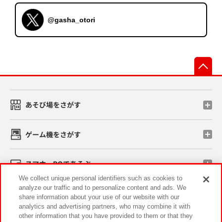
@gasha_otori
先
あそび場をさがす
ゲーム機をさがす
スマホ・PCであそぶ
We collect unique personal identifiers such as cookies to
analyze our traffic and to personalize content and ads. We
イベント・キャンペーン
share information about your use of our website with our
analytics and advertising partners, who may combine it with
other information that you have provided to them or that they