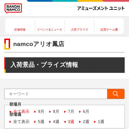
店舗情報
イベント&ニュース
入荷プライズ
設置ゲーム機
namcoアリオ鳳店
入荷景品・プライズ情報
登場月
全て表示
9月
8月
7月
6月
登場週
全て表示
5週
4週
3週
2週
1週