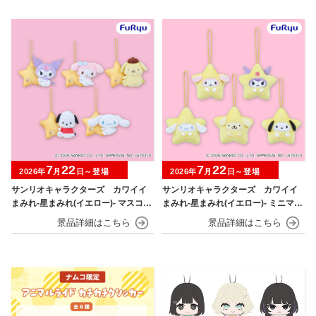
7
22
7
22
2026年
月
日～登場
2026年
月
日～登場
サンリオキャラクターズ カワイイ
サンリオキャラクターズ カワイイ
まみれ-星まみれ(イエロー)- マスコッ
まみれ-星まみれ(イエロー)- ミニマス
ト
コット