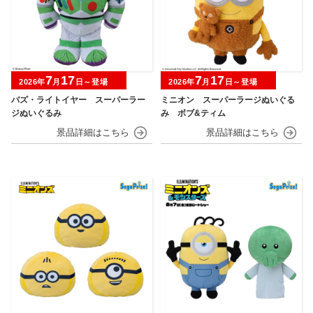
7
17
7
17
2026年
月
日～登場
2026年
月
日～登場
バズ・ライトイヤー スーパーラー
ミニオン スーパーラージぬいぐる
ジぬいぐるみ
み ボブ&ティム