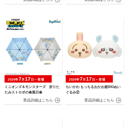
7
17
7
17
2026年
月
日～登場
2026年
月
日～登場
ミニオンズ＆モンスターズ 折りた
ちいかわ もっちるおかお超BIGぬい
たみストロボの傘風日傘
ぐるみ②