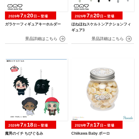
7
20
7
20
2026年
月
日～登場
2026年
月
日～登場
ガラケーフィギュアキーホルダー
ほねほねスケルトンアクションフィ
ギュア3
7
18
7
17
2026年
月
日～登場
2026年
月
日～登場
魔男のイチ ちびぐるみ
Chiikawa Baby ボーロ