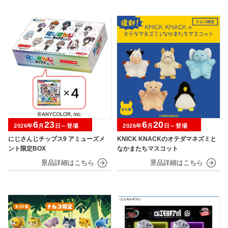
6
23
6
20
2026年
月
日～登場
2026年
月
日～登場
にじさんじチップス9 アミューズメ
KNICK KNACKのオテダマネズミと
ント限定BOX
なかまたちマスコット