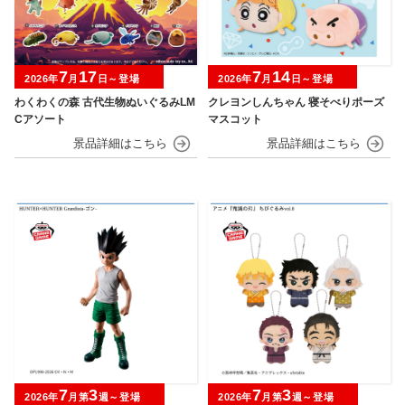
7
17
7
14
2026年
月
日～登場
2026年
月
日～登場
わくわくの森 古代生物ぬいぐるみLM
クレヨンしんちゃん 寝そべりポーズ
Cアソート
マスコット
7
3
7
3
2026年
月第
週～登場
2026年
月第
週～登場