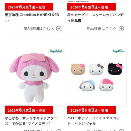
6
3
6
3
2026年
月第
週～登場
2026年
月第
週～登場
東京喰種 Grandista-KANEKI KEN
星のカービィ スターロッドハンデ
Ⅱ-
ィ扇風機
6
3
6
3
2026年
月第
週～登場
2026年
月第
週～登場
ゆるかわ サンリオキャラクター
ハローキティ フェイスマスコッ
ズ でかぱる“マイメロディ”
ト ×〇×〇ギャル