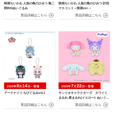
映画ちいかわ 人魚の島のひみつ 島二
映画ちいかわ 人魚の島のひみつ 討伐
郎BIGぬいぐるみ
マスコット～映画ver.～
8
14
7
22
2026年
月
日～登場
2026年
月
日～登場
アークナイツ ちびぐるみvol.1
サンリオキャラクターズ カワイイ
まみれ-星まみれ(イエロー)- ぬいぐる
み