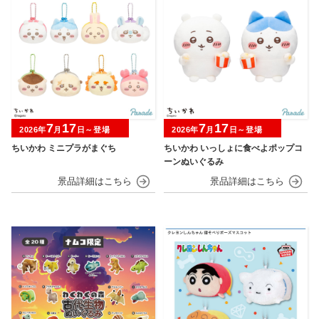
7
17
7
17
2026年
月
日～登場
2026年
月
日～登場
ちいかわ ミニプラがまぐち
ちいかわ いっしょに食べよポップコ
ーンぬいぐるみ