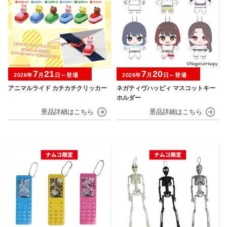
7
21
7
20
2026年
月
日～登場
2026年
月
日～登場
アニマルライド カチカチクリッカー
ネガティヴハッピィ マスコットキー
ホルダー