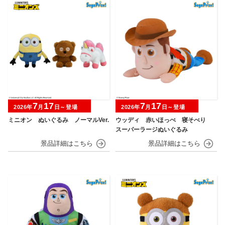
7
17
7
17
2026年
月
日～登場
2026年
月
日～登場
ミニオン ぬいぐるみ ノーマルVer.
ウッディ 赤いほっぺ 寝そべり
スーパーラージぬいぐるみ