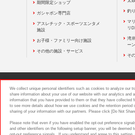
太
期間限定ショップ
釣
ガシャポン専門店
マ
アスレチック・スポーツエンタメ
リD
施設
湾
お子様・ファミリー向け施設
ーン
その他の施設・サービス
そ
関連会社
サステナビリティ
We collect unique personal identifiers such as cookies to analyze our t
share information about your use of our website with our analytics and 
information that you have provided to them or that they have collected f
食品のご提
to see more details about how we use cookies and the retention period o
sharing of your information with our partners. Please click [Do Not Shar
Please note that even if you have enabled the opt-out preference signals
and other identifiers on the following setup banner, you will be deemed 
opt-out preference signals . If you understand and agree to this setting