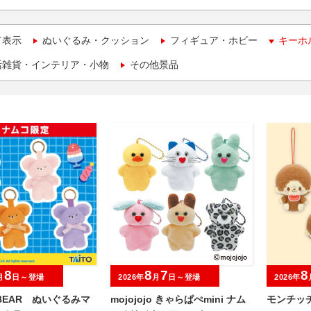
て表示
ぬいぐるみ・クッション
フィギュア・ホビー
キーホ
活雑貨・インテリア・小物
その他景品
8
8
7
8
月
日～登場
2026年
月
日～登場
2026年
 BEAR ぬいぐるみマ
mojojojo きゃらぱぺmini ナム
モンチッチ D