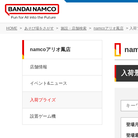
HOME
あそび場をさがす
施設・店舗検索
namcoアリオ鳳店
入荷
na
namcoアリオ鳳店
店舗情報
入荷
イベント&ニュース
入荷プライズ
設置ゲーム機
登場
登場