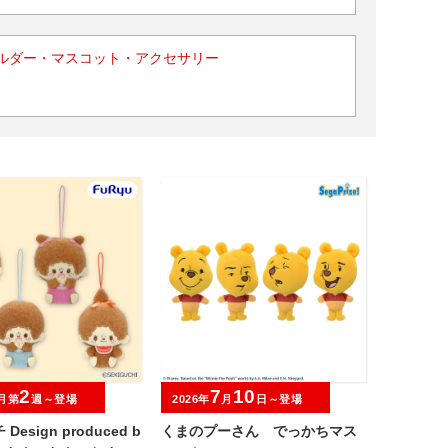
ルダー・マスコット・アクセサリー
2
7
10
月第
週～登場
2026年
月
日～登場
esign produced b
くまのプーさん でっかちマス