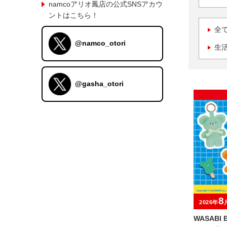
namcoアリオ鳳店の公式SNSアカウ
ントはこちら！
全
@namco_otori
生
@gasha_otori
8
2026年
WASABI