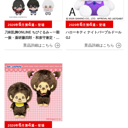
6
4
6
4
2026年
月第
週～登場
2026年
月第
週～登場
刀剣乱舞ONLINE ちびぐるみ～一期
ハローキティ ナイトパープルドール
一振・薬研藤四郎・和泉守兼定・堀
GJ
川国広・鶴丸国永～
6
4
2026年
月第
週～登場