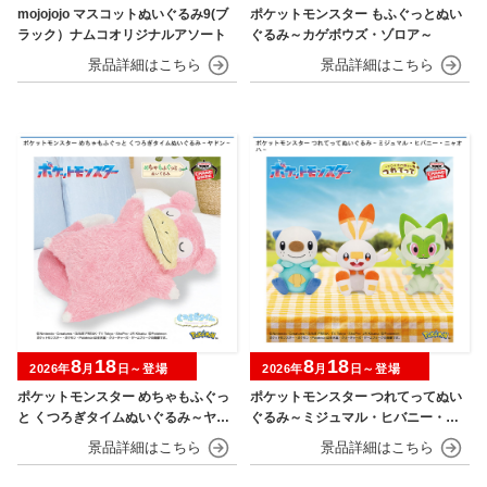
mojojojo マスコットぬいぐるみ9(ブ
ポケットモンスター もふぐっとぬい
ラック）ナムコオリジナルアソート
ぐるみ～カゲボウズ・ゾロア～
8
18
8
18
2026年
月
日～登場
2026年
月
日～登場
ポケットモンスター めちゃもふぐっ
ポケットモンスター つれてってぬい
と くつろぎタイムぬいぐるみ～ヤド
ぐるみ～ミジュマル・ヒバニー・ニ
ン～
ャオハ～