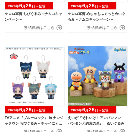
6
26
6
26
2026年
月
日～登場
2026年
月
日～登場
ケロロ軍曹 ちびぐるみ～ナムコキャ
ケロロ軍曹 めちゃもふぐっとぬいぐ
ンペーン～
るみ－ナムコキャンペーン－
6
26
6
26
2026年
月
日～登場
2026年
月
日～登場
TVアニメ『ブルーロック』 in ナンジ
えいが『それいけ！アンパンマン
ャタウン ちびぐるみ～チャイにゃFe
パンタンと約束の星』 ぬいぐるみ
s～