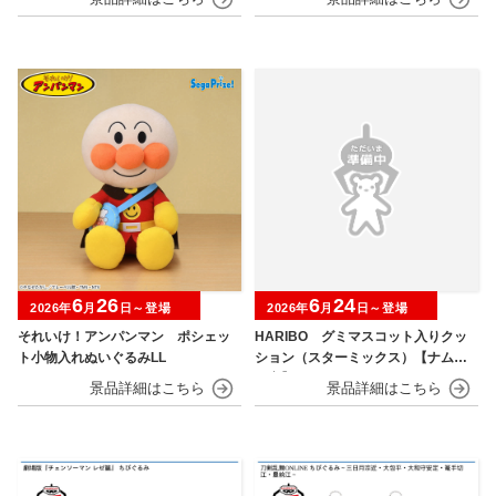
6
26
6
24
2026年
月
日～登場
2026年
月
日～登場
それいけ！アンパンマン ポシェッ
HARIBO グミマスコット入りクッ
ト小物入れぬいぐるみLL
ション（スターミックス）【ナムコ
限定】