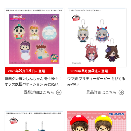
8
18
8
4
2026年
月
日～登場
2026年
月第
週～登場
映画クレヨンしんちゃん 奇々怪々！
ウマ娘 プリティーダービー ちびぐる
オラの妖怪バケ～ション みにぬいぐ
みvol.3
るみ