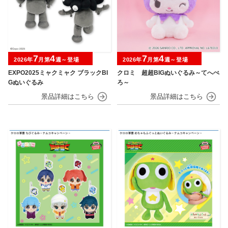
7
4
7
4
2026年
月第
週～登場
2026年
月第
週～登場
EXPO2025ミャクミャク ブラックBI
クロミ 超超BIGぬいぐるみ～てへぺ
Gぬいぐるみ
ろ～