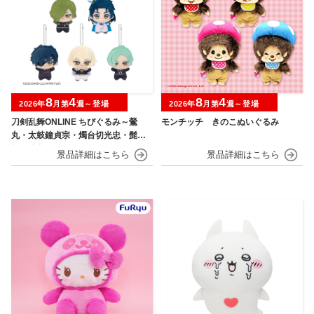
8
4
8
4
2026年
月第
週～登場
2026年
月第
週～登場
刀剣乱舞ONLINE ちびぐるみ～鶯
モンチッチ きのこぬいぐるみ
丸・太鼓鐘貞宗・燭台切光忠・髭
切・膝丸～