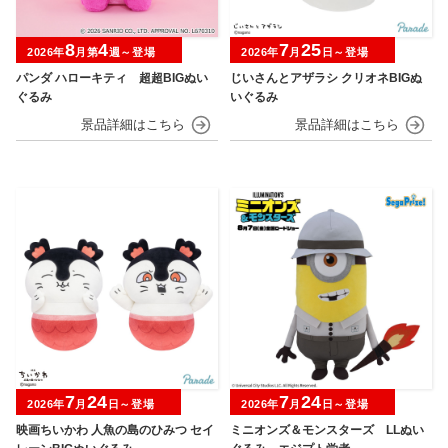
8
4
7
25
2026年
月第
週～登場
2026年
月
日～登場
パンダ ハローキティ 超超BIGぬい
じいさんとアザラシ クリオネBIGぬ
ぐるみ
いぐるみ
7
24
7
24
2026年
月
日～登場
2026年
月
日～登場
映画ちいかわ 人魚の島のひみつ セイ
ミニオンズ＆モンスターズ LLぬい