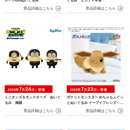
レーンBIGぬいぐるみ
ぐるみ エジプト学者
7
24
7
23
2026年
月
日～登場
2026年
月
日～登場
ミニオンズ＆モンスターズ ぬいぐ
ポケットモンスター めちゃもふぐっ
るみ 海賊
とぬいぐるみ イーブイフレンズ～イ
ーブイ～おひるねver.