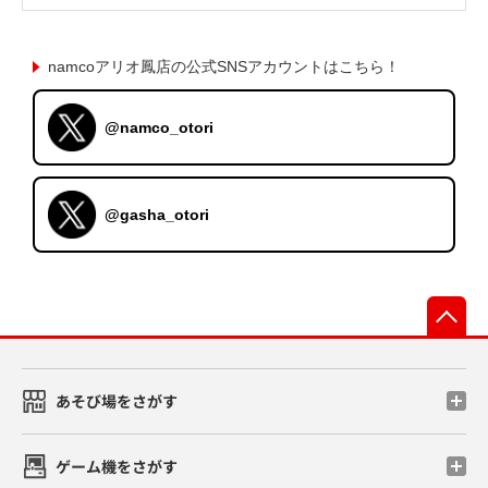
namcoアリオ鳳店の公式SNSアカウントはこちら！
@namco_otori
@gasha_otori
先
あそび場をさがす
ゲーム機をさがす