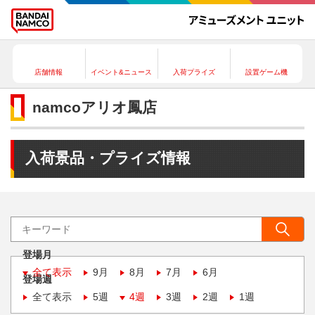
店舗情報
イベント&ニュース
入荷プライズ
設置ゲーム機
namcoアリオ鳳店
入荷景品・プライズ情報
登場月
全て表示
9月
8月
7月
6月
登場週
全て表示
5週
4週
3週
2週
1週