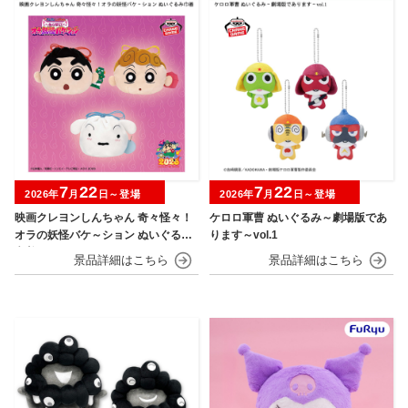
7
22
7
22
2026年
月
日～登場
2026年
月
日～登場
映画クレヨンしんちゃん 奇々怪々！
ケロロ軍曹 ぬいぐるみ～劇場版であ
オラの妖怪バケ～ション ぬいぐるみ
ります～vol.1
巾着