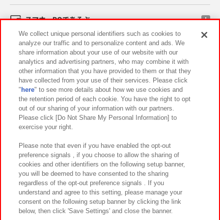
スマホ・PCであそぶ
We collect unique personal identifiers such as cookies to
analyze our traffic and to personalize content and ads. We
イベント・キャンペーン
share information about your use of our website with our
analytics and advertising partners, who may combine it with
other information that you have provided to them or that they
have collected from your use of their services. Please click
"
here
" to see more details about how we use cookies and
関連会社
サステナビリティ
サイトポリシー
the retention period of each cookie. You have the right to opt
out of our sharing of your information with our partners.
プライバシーポリシー
ウェブアクセシビリティ方針と検証結果
Please click [Do Not Share My Personal Information] to
exercise your right.
お取引先さまとともに
食品のご提供について
カスタマーハラスメント対応方針
よくあるご質問・お問い合わせ
Please note that even if you have enabled the opt-out
preference signals , if you choose to allow the sharing of
cookies and other identifiers on the following setup banner,
you will be deemed to have consented to the sharing
regardless of the opt-out preference signals . If you
understand and agree to this setting, please manage your
consent on the following setup banner by clicking the link
below, then click 'Save Settings' and close the banner.
©Bandai Namco Amusement Inc.