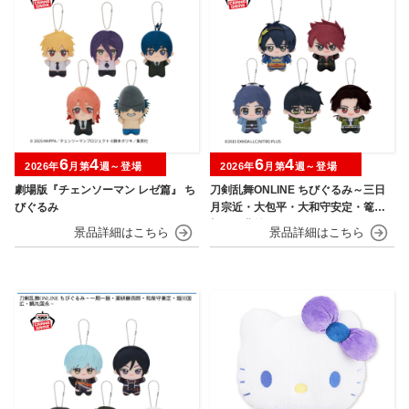
6
4
6
4
2026年
月第
週～登場
2026年
月第
週～登場
劇場版『チェンソーマン レゼ篇』 ち
刀剣乱舞ONLINE ちびぐるみ～三日
びぐるみ
月宗近・大包平・大和守安定・篭手
切江・豊前江～