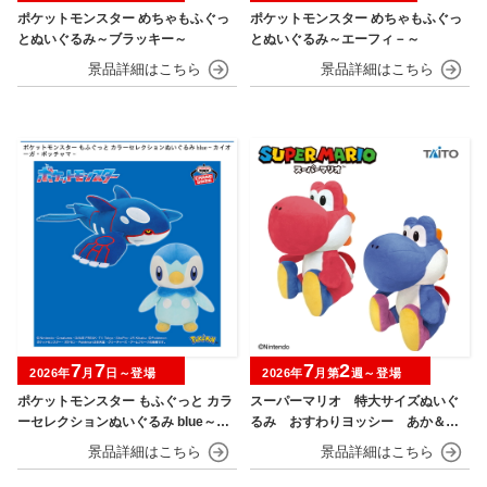
ポケットモンスター めちゃもふぐっ
ポケットモンスター めちゃもふぐっ
とぬいぐるみ～ブラッキー～
とぬいぐるみ～エーフィ－～
7
7
7
2
2026年
月
日～登場
2026年
月第
週～登場
ポケットモンスター もふぐっと カラ
スーパーマリオ 特大サイズぬいぐ
ーセレクションぬいぐるみ blue～カ
るみ おすわりヨッシー あか＆あ
イオーガ・ポッチャマ～
お