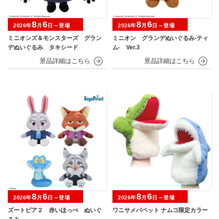
8
6
8
6
2026年
月
日～登場
2026年
月
日～登場
ミニオンズ＆モンスターズ グラン
ミニオン グランデぬいぐるみ‐ティ
デぬいぐるみ タキシード
ム‐ Ver.3
8
6
8
6
2026年
月
日～登場
2026年
月
日～登場
ズートピア２ 赤いほっぺ ぬいぐ
ワニサメパペット ナムコ限定カラー