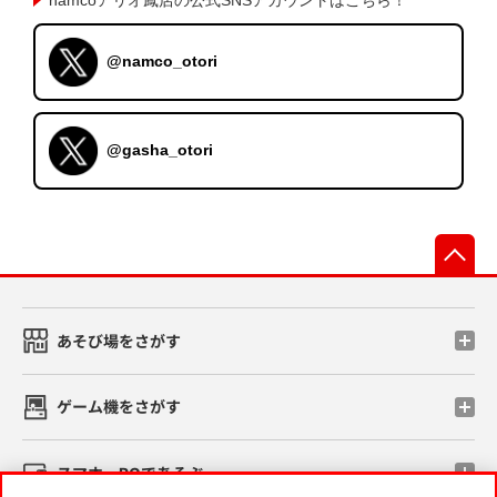
@namco_otori
@gasha_otori
先
あそび場をさがす
ゲーム機をさがす
スマホ・PCであそぶ