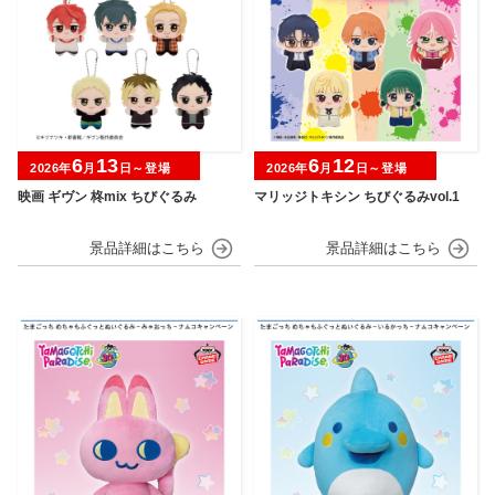
6
13
6
12
2026年
月
日～登場
2026年
月
日～登場
映画 ギヴン 柊mix ちびぐるみ
マリッジトキシン ちびぐるみvol.1