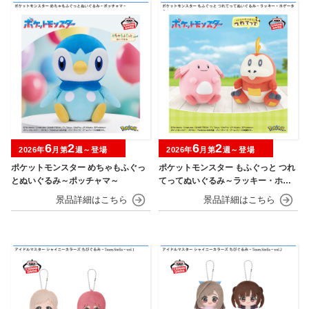
6
2
6
2
2026年
月第
週～登場
2026年
月第
週～登場
ポケットモンスター めちゃもふぐっ
ポケットモンスター もふぐっと つれ
とぬいぐるみ～ポッチャマ～
てってぬいぐるみ～ラッキー・ホゲ
ータ～