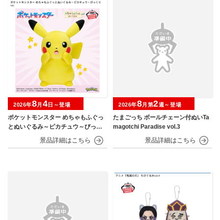
8
4
8
2
2026年
月
日～登場
2026年
月第
週～登場
ポケットモンスター めちゃもふぐっ
たまごっち ボールチェーン付ぬいTa
とぬいぐるみ～ピカチュウ～びっく
magotchi Paradise vol.3
りver.