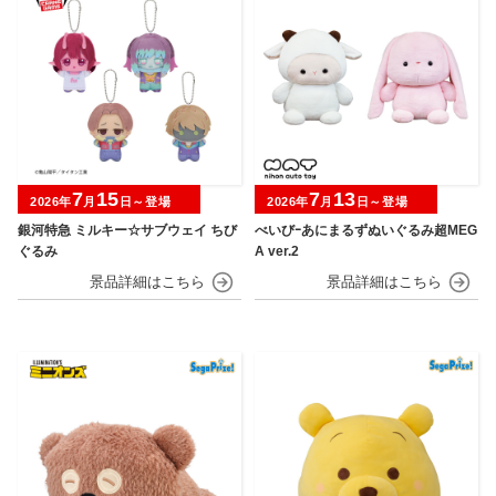
7
15
7
13
2026年
月
日～登場
2026年
月
日～登場
銀河特急 ミルキー☆サブウェイ ちび
べいびｰあにまるずぬいぐるみ超MEG
ぐるみ
A ver.2