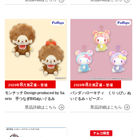
8
2
8
2
2026年
月第
週～登場
2026年
月第
週～登場
モンチッチ Design produced by Sa
パンダ ハローキティ くりっぴぃ ぬ
nrio 手つなぎBIGぬいぐるみ
いぐるみ～ビーズ～