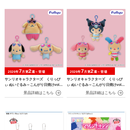
7
2
7
2
2026年
月第
週～登場
2026年
月第
週～登場
サンリオキャラクターズ くりっぴ
サンリオキャラクターズ くりっぴ
ぃ ぬいぐるみ～こんがり日焼けvol.1
ぃ ぬいぐるみ～こんがり日焼けvol.2
～
～