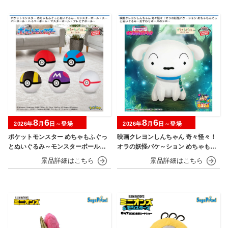
8
6
8
6
2026年
月
日～登場
2026年
月
日～登場
ポケットモンスター めちゃもふぐっ
映画クレヨンしんちゃん 奇々怪々！
とぬいぐるみ～モンスターボール・
オラの妖怪バケ～ション めちゃもふ
スーパーボール・ハイパーボール・
ぐっとぬいぐるみ～おすわりポーズ
マスターボール・プレミアボール～
のシロ～