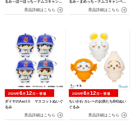
るみ～ほーほっち～ナムコキャンペ
るみ～まめっち～ナムコキャンペー
ーン
ン
6
12
6
12
2026年
月
日～登場
2026年
月
日～登場
ダイヤのAactⅡ マスコットぬいぐ
ちいかわ カレーのお供たちBIGぬい
るみ
ぐるみ