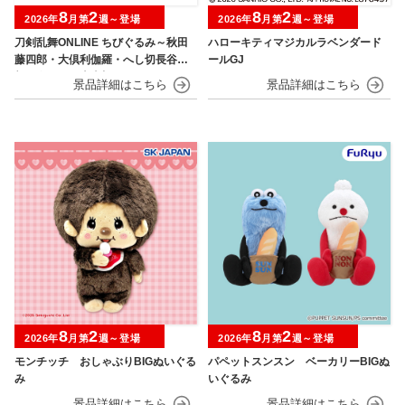
8
2
8
2
2026年
月第
週～登場
2026年
月第
週～登場
刀剣乱舞ONLINE ちびぐるみ～秋田
ハローキティマジカルラベンダード
藤四郎・大倶利伽羅・へし切長谷
ールGJ
部・獅子王・火車切～
8
2
8
2
2026年
月第
週～登場
2026年
月第
週～登場
モンチッチ おしゃぶりBIGぬいぐる
パペットスンスン ベーカリーBIGぬ
み
いぐるみ