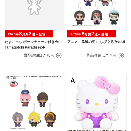
8
2
8
2
2026年
月第
週～登場
2026年
月第
週～登場
たまごっち ボールチェーン付きぬい
アニメ「鬼滅の刃」 ちびぐるみvol.9
Tamagotchi Paradise2-R