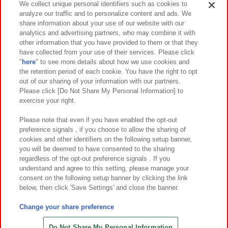
We collect unique personal identifiers such as cookies to
analyze our traffic and to personalize content and ads. We
イベント・キャンペーン
share information about your use of our website with our
analytics and advertising partners, who may combine it with
other information that you have provided to them or that they
have collected from your use of their services. Please click
"
here
" to see more details about how we use cookies and
関連会社
サステナビリティ
サイトポリシー
the retention period of each cookie. You have the right to opt
out of our sharing of your information with our partners.
プライバシーポリシー
ウェブアクセシビリティ方針と検証結果
Please click [Do Not Share My Personal Information] to
exercise your right.
お取引先さまとともに
食品のご提供について
カスタマーハラスメント対応方針
よくあるご質問・お問い合わせ
Please note that even if you have enabled the opt-out
preference signals , if you choose to allow the sharing of
cookies and other identifiers on the following setup banner,
you will be deemed to have consented to the sharing
regardless of the opt-out preference signals . If you
understand and agree to this setting, please manage your
consent on the following setup banner by clicking the link
below, then click 'Save Settings' and close the banner.
©Bandai Namco Amusement Inc.
©Bandai Namco Amusement Lab Inc.
Change your share preference
©Bandai Namco Experience Inc.
©HANAYASHIKI Co., Ltd. All Rights Reserved.
Do Not Share My Personal Information