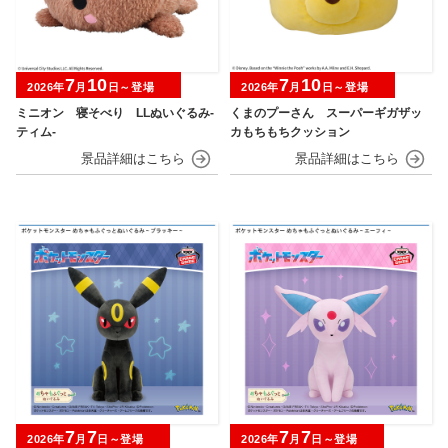
7
10
7
10
2026年
月
日～登場
2026年
月
日～登場
ミニオン 寝そべり LLぬいぐるみ‐
くまのプーさん スーパーギガザッ
ティム‐
カもちもちクッション
7
7
7
7
2026年
月
日～登場
2026年
月
日～登場