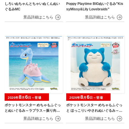
しろいぬちゃんとちゃいぬくんぬい
Poppy Playtime BIGぬいぐるみ”Kis
ぐるみMC
syMissy&Lily Lovebraids”
8
6
8
6
2026年
月
日～登場
2026年
月
日～登場
ポケットモンスター めちゃもふぐっ
ポケットモンスター めちゃもふぐっ
とぬいぐるみ～ラプラス～振り向きv
と ほっこりいやされぬいぐるみ～カ
er.
ビゴン～