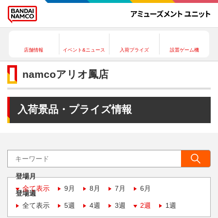
店舗情報
イベント&ニュース
入荷プライズ
設置ゲーム機
namcoアリオ鳳店
入荷景品・プライズ情報
登場月
全て表示
9月
8月
7月
6月
登場週
全て表示
5週
4週
3週
2週
1週