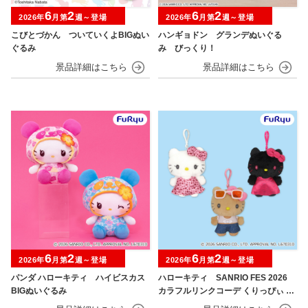
6
2
6
2
2026年
月第
週～登場
2026年
月第
週～登場
こびとづかん ついていくよBIGぬい
ハンギョドン グランデぬいぐる
ぐるみ
み びっくり！
6
2
6
2
2026年
月第
週～登場
2026年
月第
週～登場
パンダ ハローキティ ハイビスカス
ハローキティ SANRIO FES 2026
BIGぬいぐるみ
カラフルリンクコーデ くりっぴぃ ぬ
いぐるみ