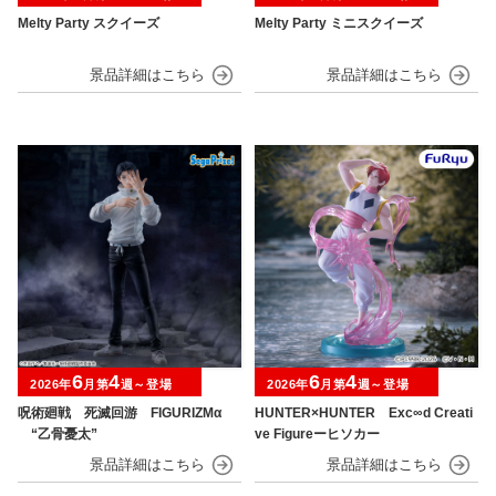
Melty Party スクイーズ
Melty Party ミニスクイーズ
6
4
6
4
2026年
月第
週～登場
2026年
月第
週～登場
呪術廻戦 死滅回游 FIGURIZMα
HUNTER×HUNTER Exc∞d Creati
“乙骨憂太”
ve Figureーヒソカー