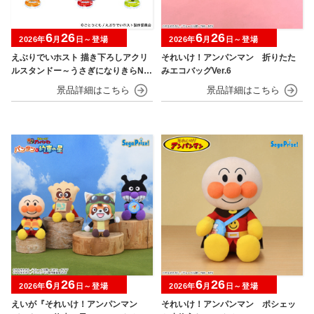
6
26
6
26
2026年
月
日～登場
2026年
月
日～登場
えぶりでいホスト 描き下ろしアクリ
それいけ！アンパンマン 折りたた
ルスタンドー～うさぎになりきらNIG
みエコバッグVer.6
HT～
6
26
6
26
2026年
月
日～登場
2026年
月
日～登場
えいが『それいけ！アンパンマン
それいけ！アンパンマン ポシェッ