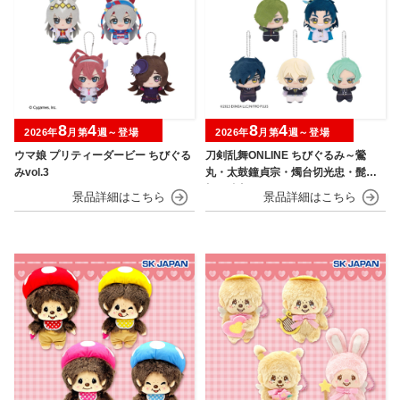
8
4
8
4
2026年
月第
週～登場
2026年
月第
週～登場
ウマ娘 プリティーダービー ちびぐる
刀剣乱舞ONLINE ちびぐるみ～鶯
みvol.3
丸・太鼓鐘貞宗・燭台切光忠・髭
切・膝丸～