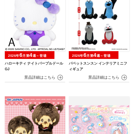
6
4
6
4
2026年
月第
週～登場
2026年
月第
週～登場
ハローキティ ナイトパープルドール
パペットスンスン インテリアミニフ
GJ
ィギュア