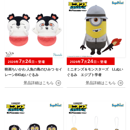
7
24
7
24
2026年
月
日～登場
2026年
月
日～登場
映画ちいかわ 人魚の島のひみつ セイ
ミニオンズ＆モンスターズ LLぬい
レーンBIGぬいぐるみ
ぐるみ エジプト学者