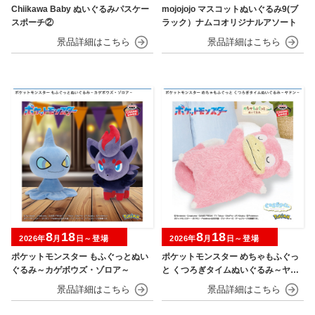
Chiikawa Baby ぬいぐるみパスケー
mojojojo マスコットぬいぐるみ9(ブ
スポーチ②
ラック）ナムコオリジナルアソート
8
18
8
18
2026年
月
日～登場
2026年
月
日～登場
ポケットモンスター もふぐっとぬい
ポケットモンスター めちゃもふぐっ
ぐるみ～カゲボウズ・ゾロア～
と くつろぎタイムぬいぐるみ～ヤド
ン～