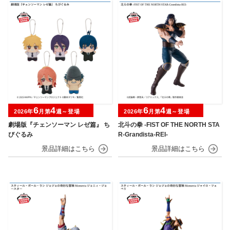
6
4
6
4
2026年
月第
週～登場
2026年
月第
週～登場
劇場版『チェンソーマン レゼ篇』 ち
北斗の拳 -FIST OF THE NORTH STA
びぐるみ
R-Grandista-REI-