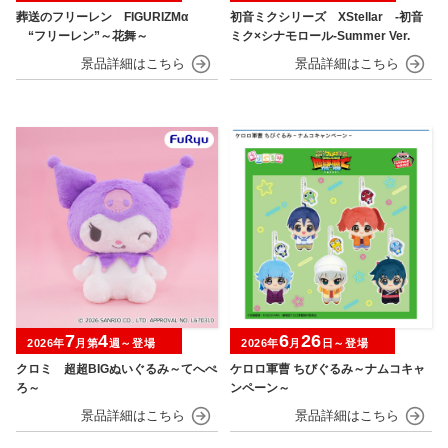
葬送のフリーレン FIGURIZMα
初音ミクシリーズ XStellar ‐初音
“フリーレン”～花舞～
ミク×シナモロール‐Summer Ver.
7
4
6
26
2026年
月第
週～登場
2026年
月
日～登場
クロミ 超超BIGぬいぐるみ～てへぺ
ケロロ軍曹 ちびぐるみ～ナムコキャ
ろ～
ンペーン～