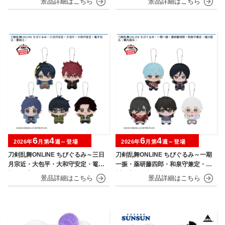
6
4
6
4
2026年
月第
週～登場
2026年
月第
週～登場
刀剣乱舞ONLINE ちびぐるみ～三日
刀剣乱舞ONLINE ちびぐるみ～一期
月宗近・大包平・大和守安定・篭手
一振・薬研藤四郎・和泉守兼定・堀
切江・豊前江～
川国広・鶴丸国永～