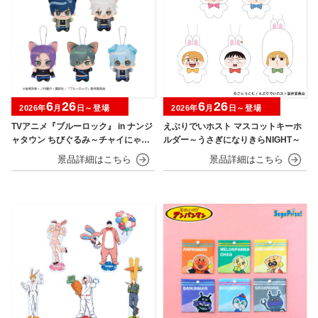
6
26
6
26
2026年
月
日～登場
2026年
月
日～登場
TVアニメ『ブルーロック』 in ナンジ
えぶりでいホスト マスコットキーホ
ャタウン ちびぐるみ～チャイにゃFe
ルダー～うさぎになりきらNIGHT～
s～