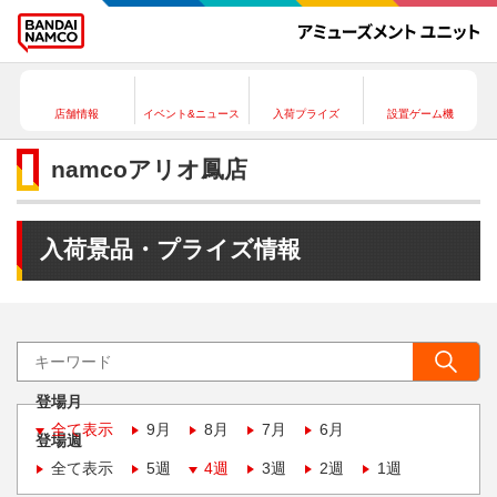
店舗情報
イベント&ニュース
入荷プライズ
設置ゲーム機
namcoアリオ鳳店
入荷景品・プライズ情報
登場月
全て表示
9月
8月
7月
6月
登場週
全て表示
5週
4週
3週
2週
1週