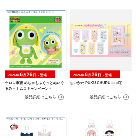
6
26
6
26
2026年
月
日～登場
2026年
月
日～登場
ケロロ軍曹 めちゃもふぐっとぬいぐ
ちいかわ PUKU CHURU seal①
るみ－ナムコキャンペーン－