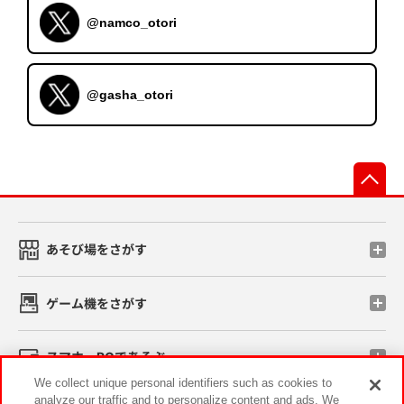
@namco_otori
@gasha_otori
先
あそび場をさがす
ゲーム機をさがす
スマホ・PCであそぶ
We collect unique personal identifiers such as cookies to
analyze our traffic and to personalize content and ads. We