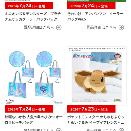
7
24
7
24
2026年
月
日～登場
2026年
月
日～登場
ミニオンズ＆モンスターズ プラチ
それいけ！アンパンマン クーラー
ナムザッカクーラーバックパック
バッグVer.5
7
24
7
23
2026年
月
日～登場
2026年
月
日～登場
映画ちいかわ 人魚の島のひみつ オー
ポケットモンスター めちゃもふぐっ
ロラビーチバッグ
とぬいぐるみ イーブイフレンズ～イ
ーブイ～おひるねver.