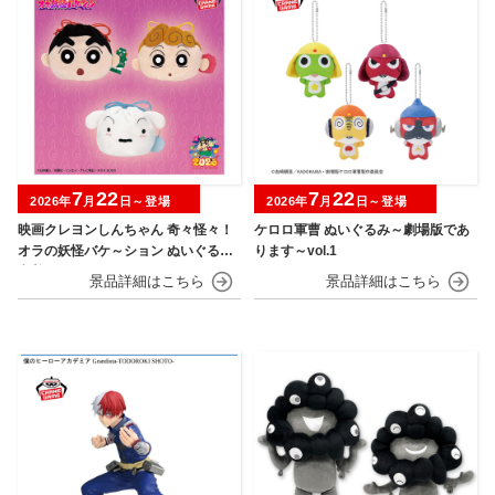
7
22
7
22
2026年
月
日～登場
2026年
月
日～登場
映画クレヨンしんちゃん 奇々怪々！
ケロロ軍曹 ぬいぐるみ～劇場版であ
オラの妖怪バケ～ション ぬいぐるみ
ります～vol.1
巾着