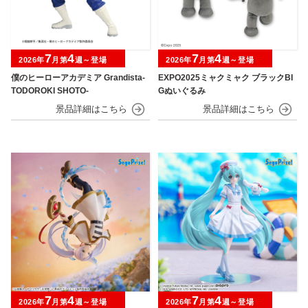
7
4
7
4
2026年
月第
週～登場
2026年
月第
週～登場
僕のヒーローアカデミア Grandista-
EXPO2025ミャクミャク ブラックBI
TODOROKI SHOTO-
Gぬいぐるみ
7
4
7
4
2026年
月第
週～登場
2026年
月第
週～登場