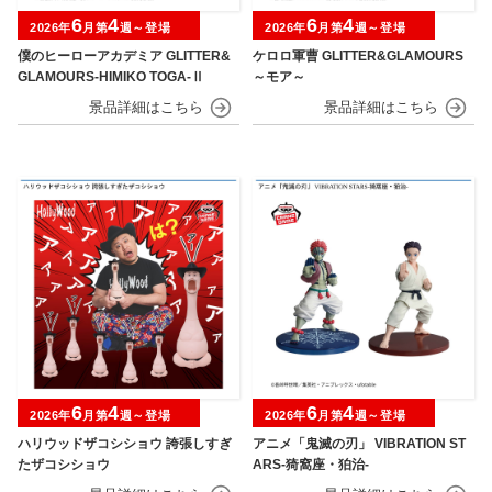
6
4
6
4
2026年
月第
週～登場
2026年
月第
週～登場
僕のヒーローアカデミア GLITTER&
ケロロ軍曹 GLITTER&GLAMOURS
GLAMOURS-HIMIKO TOGA-Ⅱ
～モア～
6
4
6
4
2026年
月第
週～登場
2026年
月第
週～登場
ハリウッドザコシショウ 誇張しすぎ
アニメ「鬼滅の刃」 VIBRATION ST
たザコシショウ
ARS-猗窩座・狛治-