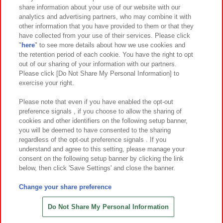
イベント・キャンペーン
share information about your use of our website with our
analytics and advertising partners, who may combine it with
other information that you have provided to them or that they
have collected from your use of their services. Please click
"
here
" to see more details about how we use cookies and
関連会社
サステナビリティ
サイトポリシー
the retention period of each cookie. You have the right to opt
out of our sharing of your information with our partners.
プライバシーポリシー
ウェブアクセシビリティ方針と検証結果
Please click [Do Not Share My Personal Information] to
exercise your right.
お取引先さまとともに
食品のご提供について
カスタマーハラスメント対応方針
よくあるご質問・お問い合わせ
Please note that even if you have enabled the opt-out
preference signals , if you choose to allow the sharing of
cookies and other identifiers on the following setup banner,
you will be deemed to have consented to the sharing
regardless of the opt-out preference signals . If you
understand and agree to this setting, please manage your
consent on the following setup banner by clicking the link
below, then click 'Save Settings' and close the banner.
©Bandai Namco Amusement Inc.
©Bandai Namco Amusement Lab Inc.
Change your share preference
©Bandai Namco Experience Inc.
©HANAYASHIKI Co., Ltd. All Rights Reserved.
Do Not Share My Personal Information