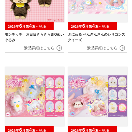
6
4
6
4
2026年
月第
週～登場
2026年
月第
週～登場
モンチッチ お目目きらきらBIGぬい
ぷにゅる ぺんぎんさんのシリコンス
ぐるみ
クイーズ
6
4
6
4
2026年
月第
週～登場
2026年
月第
週～登場