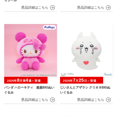
りシール
8
4
7
25
2026年
月第
週～登場
2026年
月
日～登場
パンダ ハローキティ 超超BIGぬい
じいさんとアザラシ クリオネBIGぬ
ぐるみ
いぐるみ