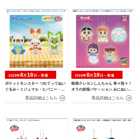
8
18
8
18
2026年
月
日～登場
2026年
月
日～登場
ポケットモンスター つれてってぬい
映画クレヨンしんちゃん 奇々怪々！
ぐるみ～ミジュマル・ヒバニー・ニ
オラの妖怪バケ～ション みにぬいぐ
ャオハ～
るみ