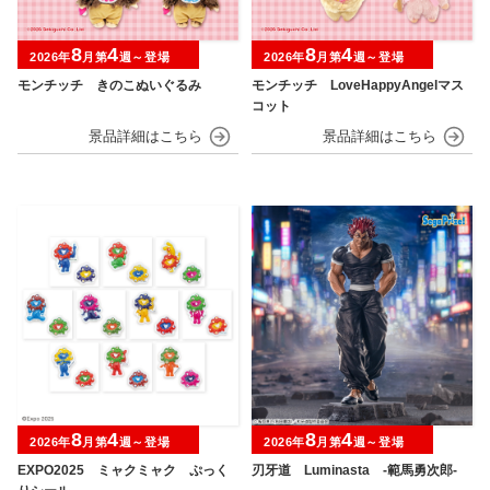
8
4
8
4
2026年
月第
週～登場
2026年
月第
週～登場
モンチッチ きのこぬいぐるみ
モンチッチ LoveHappyAngelマス
コット
8
4
8
4
2026年
月第
週～登場
2026年
月第
週～登場
EXPO2025 ミャクミャク ぷっく
刃牙道 Luminasta ‐範馬勇次郎‐