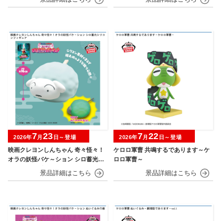
7
23
7
22
2026年
月
日～登場
2026年
月
日～登場
映画クレヨンしんちゃん 奇々怪々！
ケロロ軍曹 共鳴するであります～ケ
オラの妖怪バケ～ション シロ蓄光シ
ロロ軍曹～
リコンフィギュア