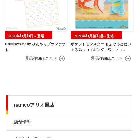
6
5
6
1
2026年
月
日～登場
2026年
月第
週～登場
Chiikawa Baby ひんやりブランケッ
ポケットモンスター もふぐっとぬい
ト
ぐるみ～コイキング・ワニノコ～
namcoアリオ鳳店
店舗情報