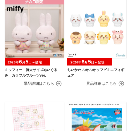
6
5
6
5
2026年
月
日～登場
2026年
月
日～登場
ミッフィー 特大サイズぬいぐる
ちいかわ ぷかぷかソフビミニフィギ
み カラフルフルーツver.
ュア