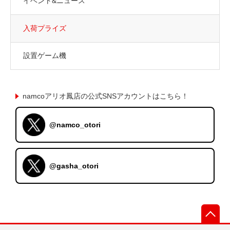
イベント&ニュース
入荷プライズ
設置ゲーム機
namcoアリオ鳳店の公式SNSアカウントはこちら！
@namco_otori
@gasha_otori
先