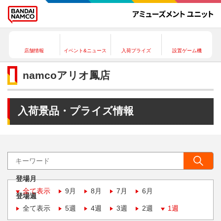
店舗情報
イベント&ニュース
入荷プライズ
設置ゲーム機
namcoアリオ鳳店
入荷景品・プライズ情報
登場月
全て表示
9月
8月
7月
6月
登場週
全て表示
5週
4週
3週
2週
1週