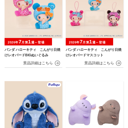
7
1
7
1
2026年
月第
週～登場
2026年
月第
週～登場
パンダ ハローキティ こんがり日焼
パンダ ハローキティ こんがり日焼
けレオパードBIGぬいぐるみ
けレオパードマスコット