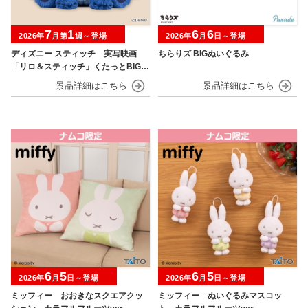
7
1
6
6
2026年
月第
週～登場
2026年
月
日～登場
ディズニー スティッチ 実写映画
ちらりズ BIGぬいぐるみ
「リロ＆スティッチ」くたっとBIGぬ
いぐるみ
6
5
6
5
2026年
月
日～登場
2026年
月
日～登場
ミッフィー おおきなスクエアクッ
ミッフィー ぬいぐるみマスコッ