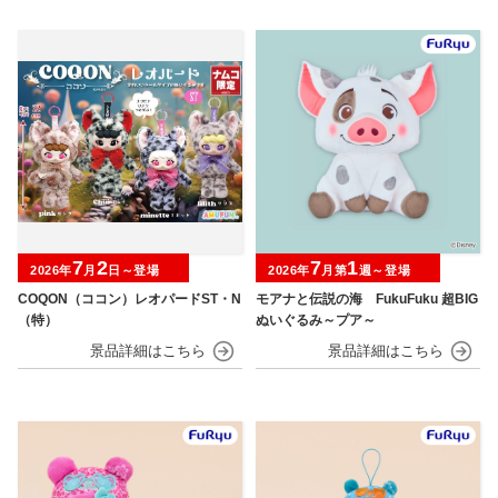
7
2
7
1
2026年
月
日～登場
2026年
月第
週～登場
COQON（ココン）レオパードST・N
モアナと伝説の海 FukuFuku 超BIG
（特）
ぬいぐるみ～プア～