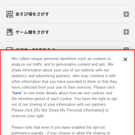
あそび場をさがす
ゲーム機をさがす
スマホ・PCであそぶ
We collect unique personal identifiers such as cookies to
analyze our traffic and to personalize content and ads. We
イベント・キャンペーン
share information about your use of our website with our
analytics and advertising partners, who may combine it with
other information that you have provided to them or that they
have collected from your use of their services. Please click
"
here
" to see more details about how we use cookies and
関連会社
サステナビリティ
サイトポリシー
the retention period of each cookie. You have the right to opt
out of our sharing of your information with our partners.
プライバシーポリシー
ウェブアクセシビリティ方針と検証結果
Please click [Do Not Share My Personal Information] to
exercise your right.
お取引先さまとともに
食品のご提供について
カスタマーハラスメント対応方針
よくあるご質問・お問い合わせ
Please note that even if you have enabled the opt-out
preference signals , if you choose to allow the sharing of